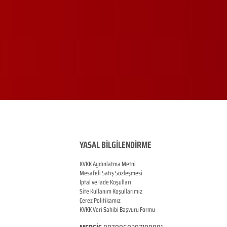
YASAL BİLGİLENDİRME
KVKK Aydınlatma Metni
Mesafeli Satış Sözleşmesi
İptal ve İade Koşulları
Site Kullanım Koşullarımız
Çerez Politikamız
KVKK Veri Sahibi Başvuru Formu