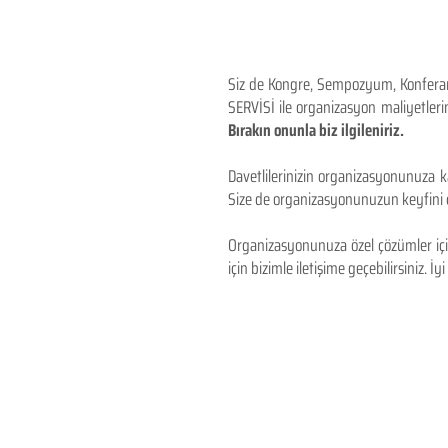
Siz de Kongre, Sempozyum, Konferans,
SERVİSİ ile organizasyon maliyetlerin
Bırakın onunla biz ilgileniriz.
Davetlilerinizin organizasyonunuza ka
Size de organizasyonunuzun keyfini çı
Organizasyonunuza özel çözümler için
için bizimle iletişime geçebilirsiniz. İyi