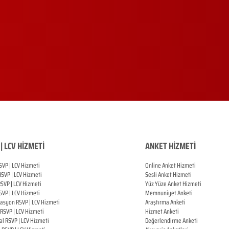
| LCV HİZMETİ
ANKET HİZMETİ
SVP | LCV Hizmeti
Online Anket Hizmeti
RSVP |
LCV Hizmeti
Sesli Anket Hizmeti
RSVP |
LCV Hizmeti
Yüz Yüze Anket Hizmeti
SVP |
LCV Hizmeti
Memnuniyet Anketi
zasyon
RSVP |
LCV Hizmeti
Araştırma Anketi
RSVP |
LCV Hizmeti
Hizmet Anketi
al
RSVP |
LCV Hizmeti
Değerlendirme Anketi