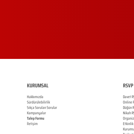
KURUMSAL
RSVP 
Hakkımızda
Davet R
Sürdürülebilirlik
Online
Sıkça Sorulan Sorular
Düğün
Kampanyalar
Nikah
R
Talep Formu
Organi
İletişim
Etkinlik
Blog
Kurums