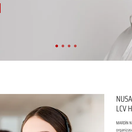
NUSA
LCV 
MARDİN NU
organizasy