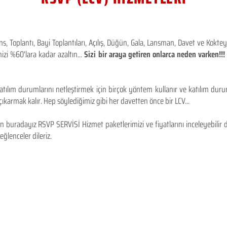
 Toplantı, Bayi Toplantıları, Açılış, Düğün, Gala, Lansman, Davet ve Kokt
izi %60'lara kadar azaltın...
Sizi bir araya getiren onlarca neden varken!
tılım durumlarını netleştirmek için birçok yöntem kullanır ve katılım durum
karmak kalır. Hep söylediğimiz gibi her davetten önce bir LCV...
 buradayız RSVP SERVİSİ Hizmet paketlerimizi ve fiyatlarını inceleyebilir d
 eğlenceler dileriz.