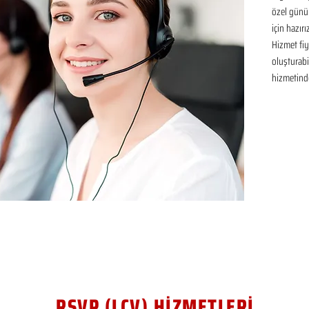
özel günü
için hazır
Hizmet fiya
oluşturabil
hizmetinde
RSVP (LCV) HİZMETLERİ