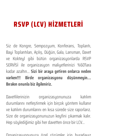
RSVP (LCV) HİZMETLERİ
Siz de Kongre, Sempozyum, Konferans, Toplantı,
Bayi Toplantıları, Açılış, Düğün, Gala, Lansman, Davet
ve Kokteyl gibi bütün organizasyonlarda RSVP
SERVİSİ ile organizasyon maliyetlerinizi %60'lara
kadar azaltın...
Sizi bir araya getiren onlarca neden
varken!!! Birde organizasyonu düşünmeyin...
Bırakın onunla biz ilgileniriz.
Davetlilerinizin organizasyonunuza katılım
durumlarını netleştirmek için birçok yöntem kullanır
ve katılım durumlarını en kısa sürede size raporlarız.
Size de organizasyonunuzun keyfini çıkarmak kalır.
Hep söylediğimiz gibi her davetten önce bir LCV...
Organizasyonunuza özel çözümler için buradayız