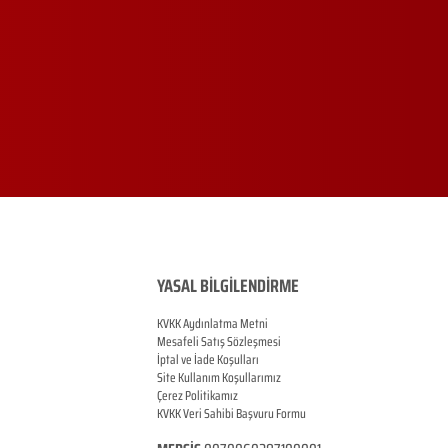
YASAL BİLGİLENDİRME
KVKK Aydınlatma Metni
Mesafeli Satış Sözleşmesi
İptal ve İade Koşulları
Site Kullanım Koşullarımız
Çerez Politikamız
KVKK Veri Sahibi Başvuru Formu