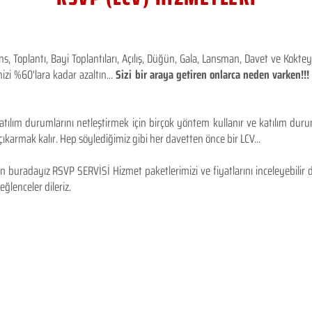
 Toplantı, Bayi Toplantıları, Açılış, Düğün, Gala, Lansman, Davet ve Kokt
izi %60'lara kadar azaltın...
Sizi bir araya getiren onlarca neden varken!
tılım durumlarını netleştirmek için birçok yöntem kullanır ve katılım durum
karmak kalır. Hep söylediğimiz gibi her davetten önce bir LCV...
 buradayız RSVP SERVİSİ Hizmet paketlerimizi ve fiyatlarını inceleyebilir d
 eğlenceler dileriz.