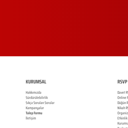
KURUMSAL
RSVP 
Hakkımızda
Davet R
Sürdürülebilirlik
Online
Sıkça Sorulan Sorular
Düğün
Kampanyalar
Nikah
R
Talep Formu
Organi
İletişim
Etkinlik
Blog
Kurums