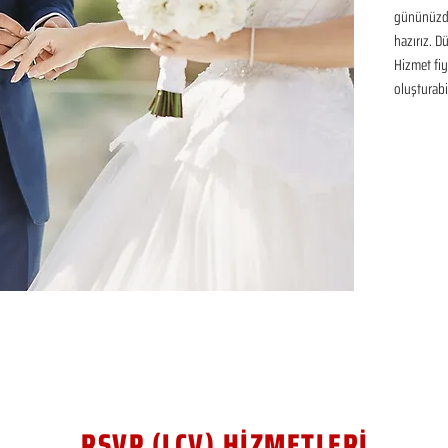
gününüzde
hazırız. D
Hizmet fiya
oluşturabil
RSVP (LCV) HİZMETLERİ