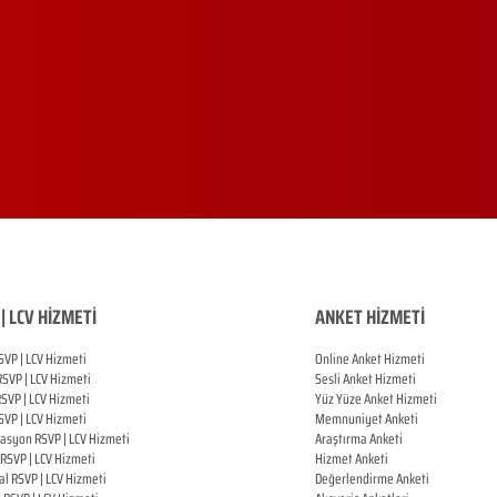
| LCV HİZMETİ
ANKET HİZMETİ
SVP | LCV Hizmeti
Online Anket Hizmeti
RSVP |
LCV Hizmeti
Sesli Anket Hizmeti
RSVP |
LCV Hizmeti
Yüz Yüze Anket Hizmeti
SVP |
LCV Hizmeti
Memnuniyet Anketi
zasyon
RSVP |
LCV Hizmeti
Araştırma Anketi
RSVP |
LCV Hizmeti
Hizmet Anketi
al
RSVP |
LCV Hizmeti
Değerlendirme Anketi