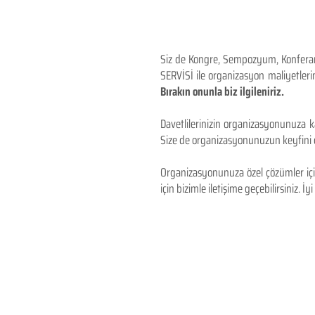
Siz de Kongre, Sempozyum, Konferans,
SERVİSİ ile organizasyon maliyetlerin
Bırakın onunla biz ilgileniriz.
Davetlilerinizin organizasyonunuza ka
Size de organizasyonunuzun keyfini çı
Organizasyonunuza özel çözümler için
için bizimle iletişime geçebilirsiniz. İyi