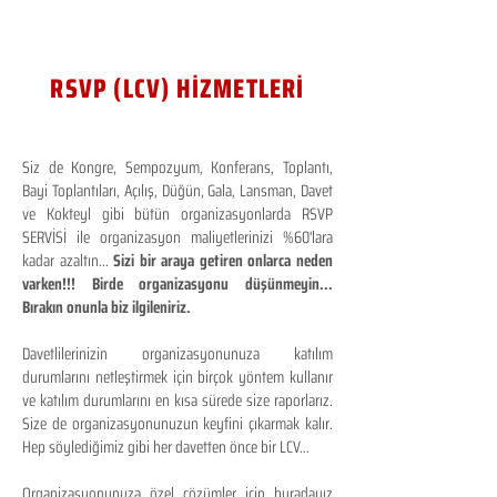
RSVP (LCV) HİZMETLERİ
Siz de Kongre, Sempozyum, Konferans, Toplantı,
Bayi Toplantıları, Açılış, Düğün, Gala, Lansman, Davet
ve Kokteyl gibi bütün organizasyonlarda RSVP
SERVİSİ ile organizasyon maliyetlerinizi %60'lara
kadar azaltın...
Sizi bir araya getiren onlarca neden
varken!!! Birde organizasyonu düşünmeyin...
Bırakın onunla biz ilgileniriz.
Davetlilerinizin organizasyonunuza katılım
durumlarını netleştirmek için birçok yöntem kullanır
ve katılım durumlarını en kısa sürede size raporlarız.
Size de organizasyonunuzun keyfini çıkarmak kalır.
Hep söylediğimiz gibi her davetten önce bir LCV...
Organizasyonunuza özel çözümler için buradayız