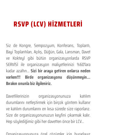
RSVP (LCV) HİZMETLERİ
Siz de Kongre, Sempozyum, Konferans, Toplantı,
Bayi Toplantıları, Açılış, Düğün, Gala, Lansman, Davet
ve Kokteyl gibi bütün organizasyonlarda RSVP
SERVİSİ ile organizasyon maliyetlerinizi %60'lara
kadar azaltın...
Sizi bir araya getiren onlarca neden
varken!!! Birde organizasyonu düşünmeyin...
Bırakın onunla biz ilgileniriz.
Davetlilerinizin organizasyonunuza katılım
durumlarını netleştirmek için birçok yöntem kullanır
ve katılım durumlarını en kısa sürede size raporlarız.
Size de organizasyonunuzun keyfini çıkarmak kalır.
Hep söylediğimiz gibi her davetten önce bir LCV...
Organizasyonunuza özel çözümler için buradayız