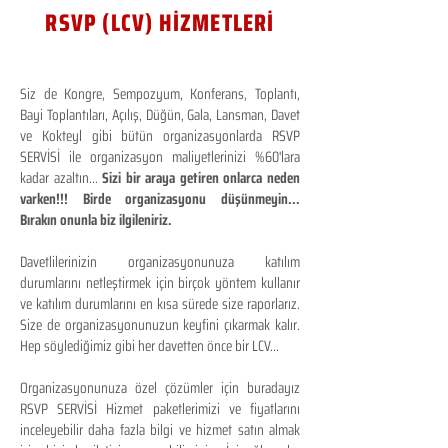
RSVP (LCV) HİZMETLERİ
Siz de Kongre, Sempozyum, Konferans, Toplantı,
Bayi Toplantıları, Açılış, Düğün, Gala, Lansman, Davet
ve Kokteyl gibi bütün organizasyonlarda RSVP
SERVİSİ ile organizasyon maliyetlerinizi %60'lara
kadar azaltın...
Sizi bir araya getiren onlarca neden
varken!!! Birde organizasyonu düşünmeyin...
Bırakın onunla biz ilgileniriz.
Davetlilerinizin organizasyonunuza katılım
durumlarını netleştirmek için birçok yöntem kullanır
ve katılım durumlarını en kısa sürede size raporlarız.
Size de organizasyonunuzun keyfini çıkarmak kalır.
Hep söylediğimiz gibi her davetten önce bir LCV...
Organizasyonunuza özel çözümler için buradayız
RSVP SERVİSİ Hizmet paketlerimizi ve fiyatlarını
inceleyebilir daha fazla bilgi ve hizmet satın almak