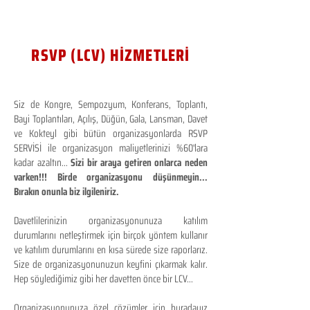
RSVP (LCV) HİZMETLERİ
Siz de Kongre, Sempozyum, Konferans, Toplantı,
Bayi Toplantıları, Açılış, Düğün, Gala, Lansman, Davet
ve Kokteyl gibi bütün organizasyonlarda RSVP
SERVİSİ ile organizasyon maliyetlerinizi %60'lara
kadar azaltın...
Sizi bir araya getiren onlarca neden
varken!!! Birde organizasyonu düşünmeyin...
Bırakın onunla biz ilgileniriz.
Davetlilerinizin organizasyonunuza katılım
durumlarını netleştirmek için birçok yöntem kullanır
ve katılım durumlarını en kısa sürede size raporlarız.
Size de organizasyonunuzun keyfini çıkarmak kalır.
Hep söylediğimiz gibi her davetten önce bir LCV...
Organizasyonunuza özel çözümler için buradayız