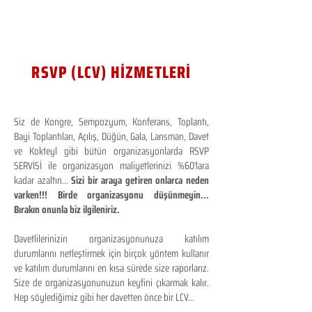
RSVP (LCV) HİZMETLERİ
Siz de Kongre, Sempozyum, Konferans, Toplantı,
Bayi Toplantıları, Açılış, Düğün, Gala, Lansman, Davet
ve Kokteyl gibi bütün organizasyonlarda RSVP
SERVİSİ ile organizasyon maliyetlerinizi %60'lara
kadar azaltın...
Sizi bir araya getiren onlarca neden
varken!!! Birde organizasyonu düşünmeyin...
Bırakın onunla biz ilgileniriz.
Davetlilerinizin organizasyonunuza katılım
durumlarını netleştirmek için birçok yöntem kullanır
ve katılım durumlarını en kısa sürede size raporlarız.
Size de organizasyonunuzun keyfini çıkarmak kalır.
Hep söylediğimiz gibi her davetten önce bir LCV...