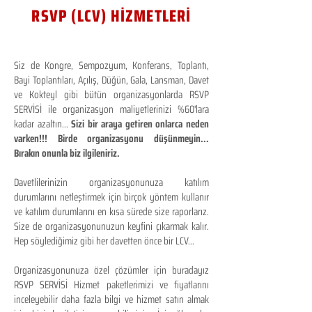
RSVP (LCV) HİZMETLERİ
Siz de Kongre, Sempozyum, Konferans, Toplantı,
Bayi Toplantıları, Açılış, Düğün, Gala, Lansman, Davet
ve Kokteyl gibi bütün organizasyonlarda RSVP
SERVİSİ ile organizasyon maliyetlerinizi %60'lara
kadar azaltın...
Sizi bir araya getiren onlarca neden
varken!!! Birde organizasyonu düşünmeyin...
Bırakın onunla biz ilgileniriz.
Davetlilerinizin organizasyonunuza katılım
durumlarını netleştirmek için birçok yöntem kullanır
ve katılım durumlarını en kısa sürede size raporlarız.
Size de organizasyonunuzun keyfini çıkarmak kalır.
Hep söylediğimiz gibi her davetten önce bir LCV...
Organizasyonunuza özel çözümler için buradayız
RSVP SERVİSİ Hizmet paketlerimizi ve fiyatlarını
inceleyebilir daha fazla bilgi ve hizmet satın almak