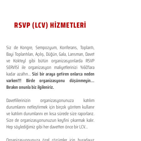
RSVP (LCV) HİZMETLERİ
Siz de Kongre, Sempozyum, Konferans, Toplantı,
Bayi Toplantıları, Açılış, Düğün, Gala, Lansman, Davet
ve Kokteyl gibi bütün organizasyonlarda RSVP
SERVİSİ ile organizasyon maliyetlerinizi %60'lara
kadar azaltın...
Sizi bir araya getiren onlarca neden
varken!!! Birde organizasyonu düşünmeyin...
Bırakın onunla biz ilgileniriz.
Davetlilerinizin organizasyonunuza katılım
durumlarını netleştirmek için birçok yöntem kullanır
ve katılım durumlarını en kısa sürede size raporlarız.
Size de organizasyonunuzun keyfini çıkarmak kalır.
Hep söylediğimiz gibi her davetten önce bir LCV...
Organizasyonunuza özel çözümler için buradayız