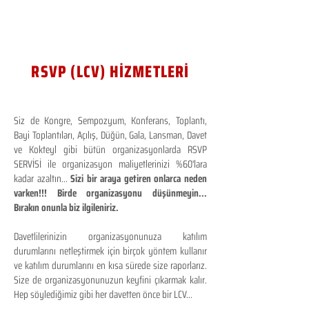
RSVP (LCV) HİZMETLERİ
Siz de Kongre, Sempozyum, Konferans, Toplantı,
Bayi Toplantıları, Açılış, Düğün, Gala, Lansman, Davet
ve Kokteyl gibi bütün organizasyonlarda RSVP
SERVİSİ ile organizasyon maliyetlerinizi %60'lara
kadar azaltın...
Sizi bir araya getiren onlarca neden
varken!!! Birde organizasyonu düşünmeyin...
Bırakın onunla biz ilgileniriz.
Davetlilerinizin organizasyonunuza katılım
durumlarını netleştirmek için birçok yöntem kullanır
ve katılım durumlarını en kısa sürede size raporlarız.
Size de organizasyonunuzun keyfini çıkarmak kalır.
Hep söylediğimiz gibi her davetten önce bir LCV...