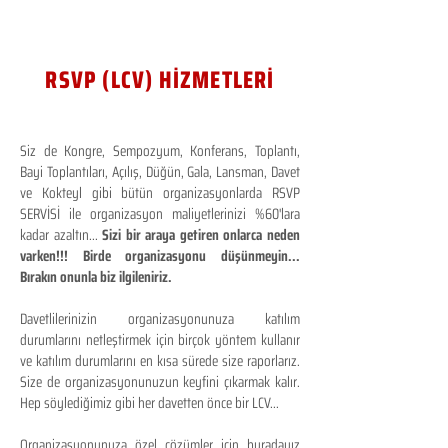
RSVP (LCV) HİZMETLERİ
Siz de Kongre, Sempozyum, Konferans, Toplantı,
Bayi Toplantıları, Açılış, Düğün, Gala, Lansman, Davet
ve Kokteyl gibi bütün organizasyonlarda RSVP
SERVİSİ ile organizasyon maliyetlerinizi %60'lara
kadar azaltın...
Sizi bir araya getiren onlarca neden
varken!!! Birde organizasyonu düşünmeyin...
Bırakın onunla biz ilgileniriz.
Davetlilerinizin organizasyonunuza katılım
durumlarını netleştirmek için birçok yöntem kullanır
ve katılım durumlarını en kısa sürede size raporlarız.
Size de organizasyonunuzun keyfini çıkarmak kalır.
Hep söylediğimiz gibi her davetten önce bir LCV...
Organizasyonunuza özel çözümler için buradayız