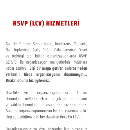
RSVP (LCV) HİZMETLERİ
Siz de Kongre, Sempozyum, Konferans, Toplantı,
Bayi Toplantıları, Açılış, Düğün, Gala, Lansman, Davet
ve Kokteyl gibi bütün organizasyonlarda RSVP
SERVİSİ ile organizasyon maliyetlerinizi %60'lara
kadar azaltın...
Sizi bir araya getiren onlarca neden
varken!!! Birde organizasyonu düşünmeyin...
Bırakın onunla biz ilgileniriz.
Davetlilerinizin organizasyonunuza katılım
durumlarını netleştirmek için birçok yöntem kullanır
ve katılım durumlarını en kısa sürede size raporlarız.
Size de organizasyonunuzun keyfini çıkarmak kalır.
Hep söylediğimiz gibi her davetten önce bir LCV...
Organizasyonunuza özel çözümler için buradayız