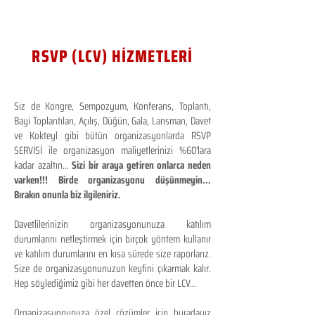
RSVP (LCV) HİZMETLERİ
Siz de Kongre, Sempozyum, Konferans, Toplantı,
Bayi Toplantıları, Açılış, Düğün, Gala, Lansman, Davet
ve Kokteyl gibi bütün organizasyonlarda RSVP
SERVİSİ ile organizasyon maliyetlerinizi %60'lara
kadar azaltın...
Sizi bir araya getiren onlarca neden
varken!!! Birde organizasyonu düşünmeyin...
Bırakın onunla biz ilgileniriz.
Davetlilerinizin organizasyonunuza katılım
durumlarını netleştirmek için birçok yöntem kullanır
ve katılım durumlarını en kısa sürede size raporlarız.
Size de organizasyonunuzun keyfini çıkarmak kalır.
Hep söylediğimiz gibi her davetten önce bir LCV...
Organizasyonunuza özel çözümler için buradayız