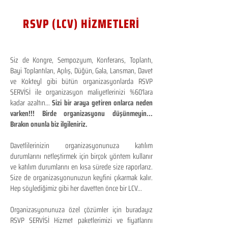
RSVP (LCV) HİZMETLERİ
Siz de Kongre, Sempozyum, Konferans, Toplantı,
Bayi Toplantıları, Açılış, Düğün, Gala, Lansman, Davet
ve Kokteyl gibi bütün organizasyonlarda RSVP
SERVİSİ ile organizasyon maliyetlerinizi %60'lara
kadar azaltın...
Sizi bir araya getiren onlarca neden
varken!!! Birde organizasyonu düşünmeyin...
Bırakın onunla biz ilgileniriz.
Davetlilerinizin organizasyonunuza katılım
durumlarını netleştirmek için birçok yöntem kullanır
ve katılım durumlarını en kısa sürede size raporlarız.
Size de organizasyonunuzun keyfini çıkarmak kalır.
Hep söylediğimiz gibi her davetten önce bir LCV...
Organizasyonunuza özel çözümler için buradayız
RSVP SERVİSİ Hizmet paketlerimizi ve fiyatlarını