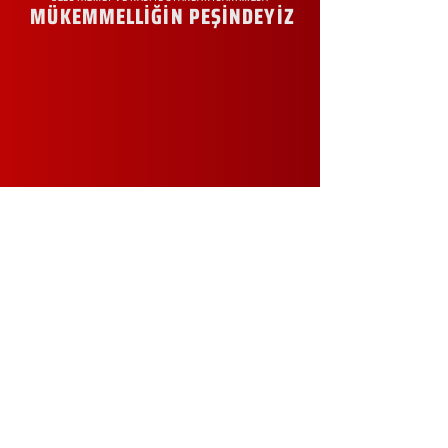
MÜKEMMELLİĞİN PEŞİNDEYİZ
KURUMSAL
Hakkımızda
Sürdürülebilirlik
Sıkça Sorulan Sorular
Kampanyalar
Talep Formu
İletişim
Blog