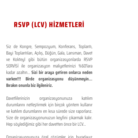
RSVP (LCV) HİZMETLERİ
Siz de Kongre, Sempozyum, Konferans, Toplantı,
Bayi Toplantıları, Açılış, Düğün, Gala, Lansman, Davet
ve Kokteyl gibi bütün organizasyonlarda RSVP
SERVİSİ ile organizasyon maliyetlerinizi %60'lara
kadar azaltın...
Sizi bir araya getiren onlarca neden
varken!!! Birde organizasyonu düşünmeyin...
Bırakın onunla biz ilgileniriz.
Davetlilerinizin organizasyonunuza katılım
durumlarını netleştirmek için birçok yöntem kullanır
ve katılım durumlarını en kısa sürede size raporlarız.
Size de organizasyonunuzun keyfini çıkarmak kalır.
Hep söylediğimiz gibi her davetten önce bir LCV...
Organizasyonunuza özel çözümler için buradayız