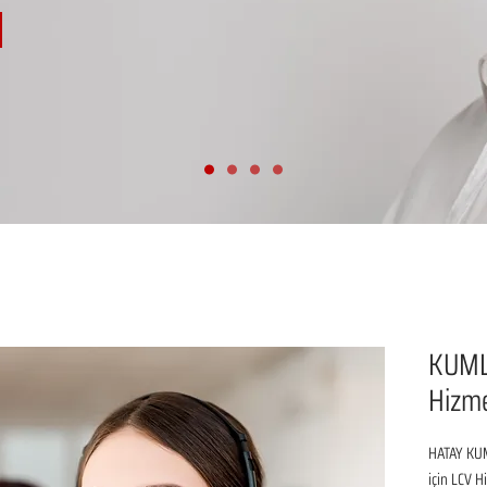
KUML
Hizm
HATAY KUM
için LCV H