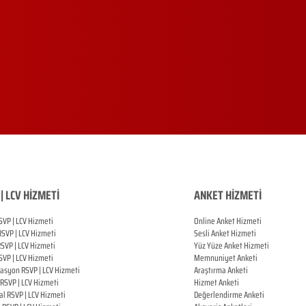
| LCV HİZMETİ
ANKET HİZMETİ
SVP | LCV Hizmeti
Online Anket Hizmeti
RSVP |
LCV Hizmeti
Sesli Anket Hizmeti
RSVP |
LCV Hizmeti
Yüz Yüze Anket Hizmeti
SVP |
LCV Hizmeti
Memnuniyet Anketi
zasyon
RSVP |
LCV Hizmeti
Araştırma Anketi
RSVP |
LCV Hizmeti
Hizmet Anketi
al
RSVP |
LCV Hizmeti
Değerlendirme Anketi