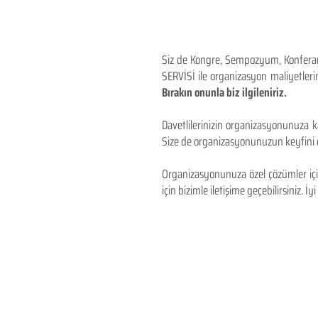
Siz de Kongre, Sempozyum, Konferans,
SERVİSİ ile organizasyon maliyetlerin
Bırakın onunla biz ilgileniriz.
Davetlilerinizin organizasyonunuza ka
Size de organizasyonunuzun keyfini çı
Organizasyonunuza özel çözümler için
için bizimle iletişime geçebilirsiniz. İyi