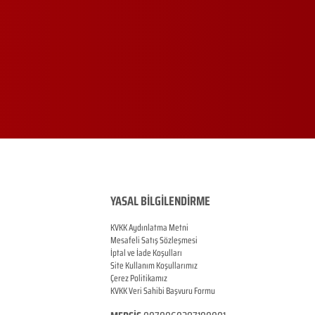
YASAL BİLGİLENDİRME
KVKK Aydınlatma Metni
Mesafeli Satış Sözleşmesi
İptal ve İade Koşulları
Site Kullanım Koşullarımız
Çerez Politikamız
KVKK Veri Sahibi Başvuru Formu