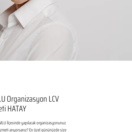
U Organizasyon LCV
eti HATAY
LU İlçesinde yapılacak organizasyonunuz 
izmeti arıyorsanız? En özel gününüzde size 