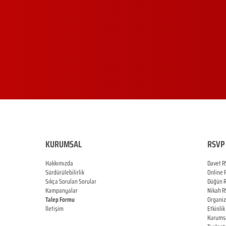
KURUMSAL
RSVP 
Hakkımızda
Davet R
Sürdürülebilirlik
Online
Sıkça Sorulan Sorular
Düğün
Kampanyalar
Nikah
R
Talep Formu
Organi
İletişim
Etkinlik
Blog
Kurums