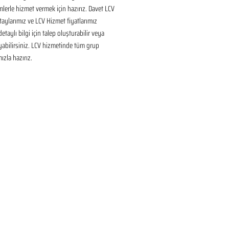
lerle hizmet vermek için hazırız. Davet LCV 
aylarımız ve LCV Hizmet fiyatlarımız 
taylı bilgi için talep oluşturabilir veya 
ayabilirsiniz. LCV hizmetinde tüm grup 
ızla hazırız.