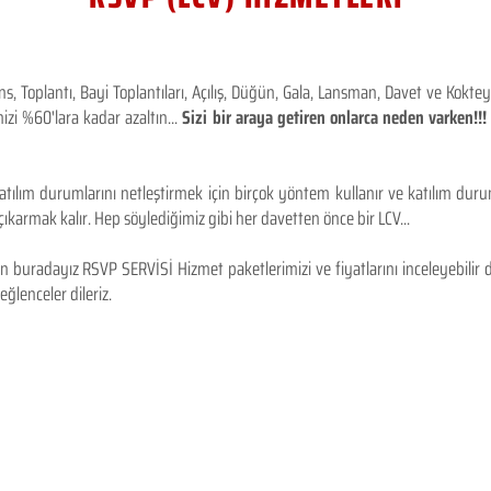
 Toplantı, Bayi Toplantıları, Açılış, Düğün, Gala, Lansman, Davet ve Kokt
izi %60'lara kadar azaltın...
Sizi bir araya getiren onlarca neden varken!
tılım durumlarını netleştirmek için birçok yöntem kullanır ve katılım durum
karmak kalır. Hep söylediğimiz gibi her davetten önce bir LCV...
 buradayız RSVP SERVİSİ Hizmet paketlerimizi ve fiyatlarını inceleyebilir d
 eğlenceler dileriz.