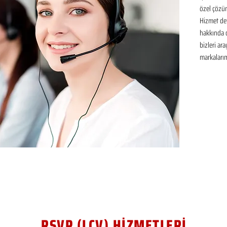
özel çözüm
Hizmet det
hakkında de
bizleri ar
markalarım
RSVP (LCV) HİZMETLERİ