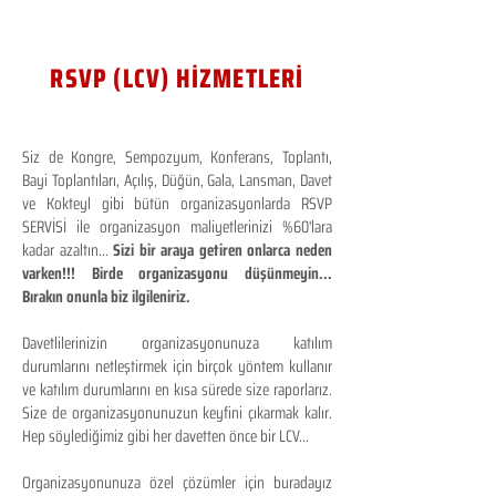
RSVP (LCV) HİZMETLERİ
Siz de Kongre, Sempozyum, Konferans, Toplantı,
Bayi Toplantıları, Açılış, Düğün, Gala, Lansman, Davet
ve Kokteyl gibi bütün organizasyonlarda RSVP
SERVİSİ ile organizasyon maliyetlerinizi %60'lara
kadar azaltın...
Sizi bir araya getiren onlarca neden
varken!!! Birde organizasyonu düşünmeyin...
Bırakın onunla biz ilgileniriz.
Davetlilerinizin organizasyonunuza katılım
durumlarını netleştirmek için birçok yöntem kullanır
ve katılım durumlarını en kısa sürede size raporlarız.
Size de organizasyonunuzun keyfini çıkarmak kalır.
Hep söylediğimiz gibi her davetten önce bir LCV...
Organizasyonunuza özel çözümler için buradayız