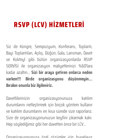
RSVP (LCV) HİZMETLERİ
Siz de Kongre, Sempozyum, Konferans, Toplantı,
Bayi Toplantıları, Açılış, Düğün, Gala, Lansman, Davet
ve Kokteyl gibi bütün organizasyonlarda RSVP
SERVİSİ ile organizasyon maliyetlerinizi %60'lara
kadar azaltın...
Sizi bir araya getiren onlarca neden
varken!!! Birde organizasyonu düşünmeyin...
Bırakın onunla biz ilgileniriz.
Davetlilerinizin organizasyonunuza katılım
durumlarını netleştirmek için birçok yöntem kullanır
ve katılım durumlarını en kısa sürede size raporlarız.
Size de organizasyonunuzun keyfini çıkarmak kalır.
Hep söylediğimiz gibi her davetten önce bir LCV...
Organizasyonunuza özel çözümler için buradayız