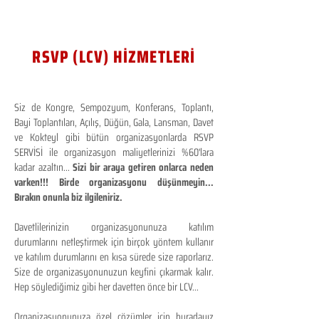
RSVP (LCV) HİZMETLERİ
Siz de Kongre, Sempozyum, Konferans, Toplantı,
Bayi Toplantıları, Açılış, Düğün, Gala, Lansman, Davet
ve Kokteyl gibi bütün organizasyonlarda RSVP
SERVİSİ ile organizasyon maliyetlerinizi %60'lara
kadar azaltın...
Sizi bir araya getiren onlarca neden
varken!!! Birde organizasyonu düşünmeyin...
Bırakın onunla biz ilgileniriz.
Davetlilerinizin organizasyonunuza katılım
durumlarını netleştirmek için birçok yöntem kullanır
ve katılım durumlarını en kısa sürede size raporlarız.
Size de organizasyonunuzun keyfini çıkarmak kalır.
Hep söylediğimiz gibi her davetten önce bir LCV...
Organizasyonunuza özel çözümler için buradayız