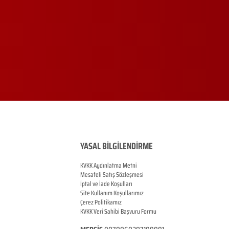
YASAL BİLGİLENDİRME
KVKK Aydınlatma Metni
Mesafeli Satış Sözleşmesi
İptal ve İade Koşulları
Site Kullanım Koşullarımız
Çerez Politikamız
KVKK Veri Sahibi Başvuru Formu