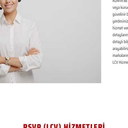
KONYA BEY
veya kurum
güvelinir 
yerdesiniz
hizmet ver
detaylarım
detaylı bil
arayabilir
markaları
LCV Hizmet
RSVP (LCV) HİZMETLERİ