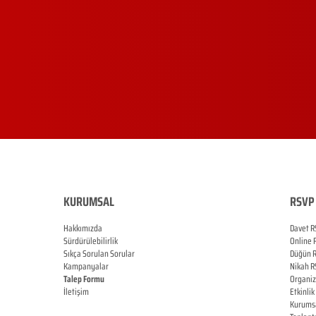
KURUMSAL
RSVP 
Hakkımızda
Davet R
Sürdürülebilirlik
Online
Sıkça Sorulan Sorular
Düğün
Kampanyalar
Nikah
R
Talep Formu
Organi
İletişim
Etkinlik
Blog
Kurums