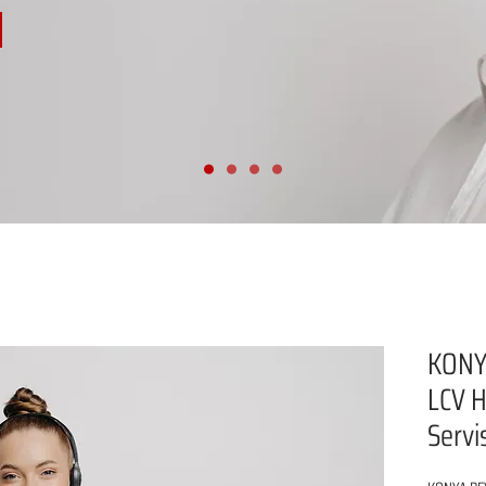
KONY
LCV H
Servi