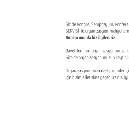
Siz de Kongre, Sempozyum, Konferans,
SERVİSİ ile organizasyon maliyetlerin
Bırakın onunla biz ilgileniriz.
Davetlilerinizin organizasyonunuza ka
Size de organizasyonunuzun keyfini çı
Organizasyonunuza özel çözümler için
için bizimle iletişime geçebilirsiniz. İyi