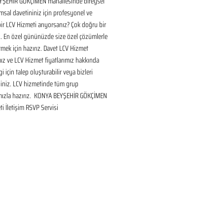
ŞEHİR GÖKÇİMEN mahallesinde bireysel 
sal davetininiz için profesyonel ve 
bir LCV Hizmeti arıyorsanız? Çok doğru bir 
. En özel gününüzde size özel çözümlerle 
mek için hazırız. Davet LCV Hizmet 
ız ve LCV Hizmet fiyatlarımız hakkında 
gi için talep oluşturabilir veya bizleri 
siniz. LCV hizmetinde tüm grup 
mızla hazırız.  KONYA BEYŞEHİR GÖKÇİMEN 
i İletişim RSVP Servisi