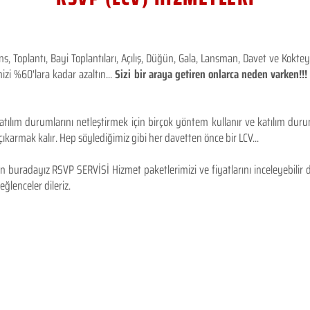
 Toplantı, Bayi Toplantıları, Açılış, Düğün, Gala, Lansman, Davet ve Kokt
izi %60'lara kadar azaltın...
Sizi bir araya getiren onlarca neden varken!
tılım durumlarını netleştirmek için birçok yöntem kullanır ve katılım durum
karmak kalır. Hep söylediğimiz gibi her davetten önce bir LCV...
 buradayız RSVP SERVİSİ Hizmet paketlerimizi ve fiyatlarını inceleyebilir d
 eğlenceler dileriz.