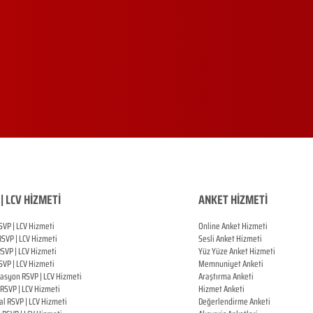
| LCV HİZMETİ
ANKET HİZMETİ
SVP | LCV Hizmeti
Online Anket Hizmeti
RSVP |
LCV Hizmeti
Sesli Anket Hizmeti
RSVP |
LCV Hizmeti
Yüz Yüze Anket Hizmeti
SVP |
LCV Hizmeti
Memnuniyet Anketi
zasyon
RSVP |
LCV Hizmeti
Araştırma Anketi
RSVP |
LCV Hizmeti
Hizmet Anketi
al
RSVP |
LCV Hizmeti
Değerlendirme Anketi