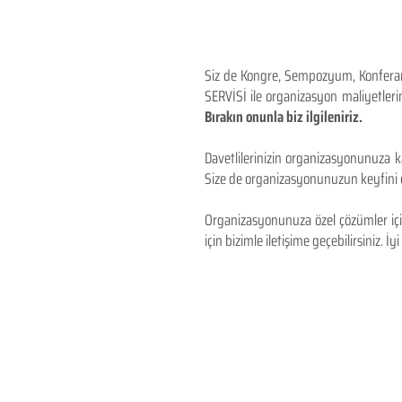
Siz de Kongre, Sempozyum, Konferans,
SERVİSİ ile organizasyon maliyetlerin
Bırakın onunla biz ilgileniriz.
Davetlilerinizin organizasyonunuza ka
Size de organizasyonunuzun keyfini çı
Organizasyonunuza özel çözümler için
için bizimle iletişime geçebilirsiniz. İyi