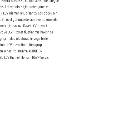
INEKİN BORUKKUYU mahallesinde bireysel 
sal davetininiz için profesyonel ve 
bir LCV Hizmeti arıyorsanız? Çok doğru bir 
. En özel gününüzde size özel çözümlerle 
mek için hazırız. Davet LCV Hizmet 
ız ve LCV Hizmet fiyatlarımız hakkında 
gi için talep oluşturabilir veya bizleri 
siniz. LCV hizmetinde tüm grup 
ızla hazırız.  KONYA ALTINEKİN 
 LCV Hizmeti İletişim RSVP Servisi