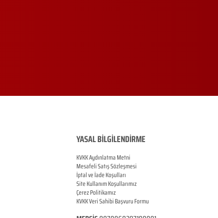
YASAL BİLGİLENDİRME
KVKK Aydınlatma Metni
Mesafeli Satış Sözleşmesi
İptal ve İade Koşulları
Site Kullanım Koşullarımız
Çerez Politikamız
KVKK Veri Sahibi Başvuru Formu