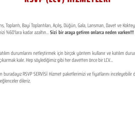
 Toplantı, Bayi Toplantıları, Açılış, Düğün, Gala, Lansman, Davet ve Kokt
izi %60'lara kadar azaltın...
Sizi bir araya getiren onlarca neden varken!
tılım durumlarını netleştirmek için birçok yöntem kullanır ve katılım durum
karmak kalır. Hep söylediğimiz gibi her davetten önce bir LCV...
 buradayız RSVP SERVİSİ Hizmet paketlerimizi ve fiyatlarını inceleyebilir d
 eğlenceler dileriz.