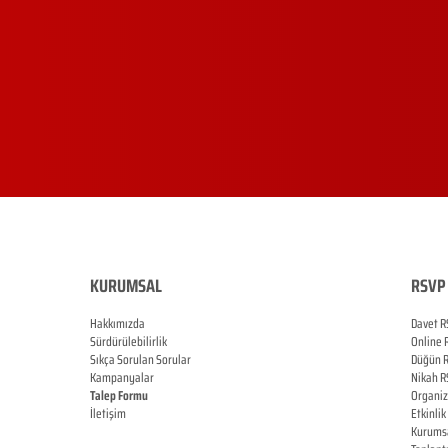
KURUMSAL
RSVP 
Hakkımızda
Davet R
Sürdürülebilirlik
Online
Sıkça Sorulan Sorular
Düğün
Kampanyalar
Nikah
R
Talep Formu
Organi
İletişim
Etkinlik
Blog
Kurums