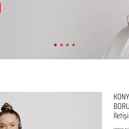
KONY
BORU
İleti