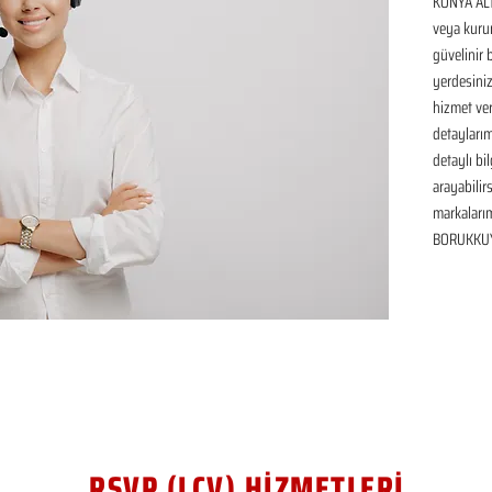
KONYA ALT
veya kurum
güvelinir 
yerdesiniz
hizmet ver
detaylarım
detaylı bil
arayabilir
markalarım
BORUKKUYU
RSVP (LCV) HİZMETLERİ