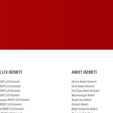
| LCV HİZMETİ
ANKET HİZMETİ
SVP | LCV Hizmeti
Online Anket Hizmeti
RSVP |
LCV Hizmeti
Sesli Anket Hizmeti
RSVP |
LCV Hizmeti
Yüz Yüze Anket Hizmeti
SVP |
LCV Hizmeti
Memnuniyet Anketi
zasyon
RSVP |
LCV Hizmeti
Araştırma Anketi
RSVP |
LCV Hizmeti
Hizmet Anketi
al
RSVP |
LCV Hizmeti
Değerlendirme Anketi