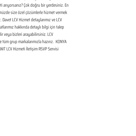
i arıyorsanız? Çok doğru bir yerdesiniz. En 
nüzde size özel çözümlerle hizmet vermek 
ız. Davet LCV Hizmet detaylarımız ve LCV 
tlarımız hakkında detaylı bilgi için talep 
ir veya bizleri arayabilirsiniz. LCV 
 tüm grup markalarımızla hazırız.  KONYA 
IT LCV Hizmeti İletişim RSVP Servisi