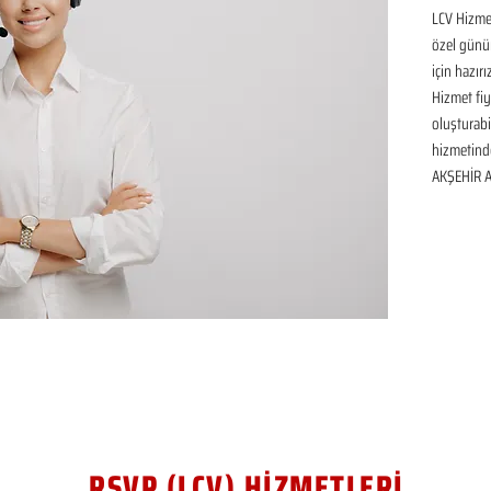
LCV Hizmet
özel günü
için hazır
Hizmet fiya
oluşturabil
hizmetinde
AKŞEHİR AN
RSVP (LCV) HİZMETLERİ