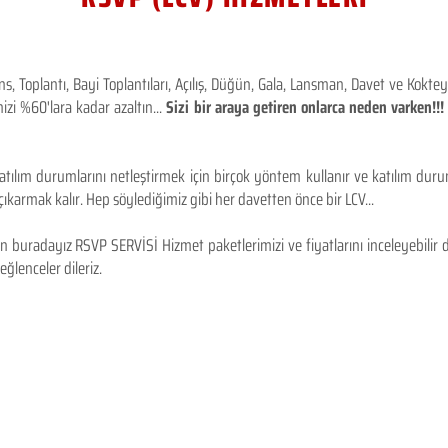
 Toplantı, Bayi Toplantıları, Açılış, Düğün, Gala, Lansman, Davet ve Kokt
izi %60'lara kadar azaltın...
Sizi bir araya getiren onlarca neden varken!
tılım durumlarını netleştirmek için birçok yöntem kullanır ve katılım durum
karmak kalır. Hep söylediğimiz gibi her davetten önce bir LCV...
 buradayız RSVP SERVİSİ Hizmet paketlerimizi ve fiyatlarını inceleyebilir d
 eğlenceler dileriz.