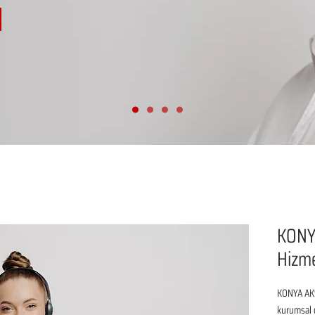
KONY
Hizme
KONYA AKŞ
kurumsal d