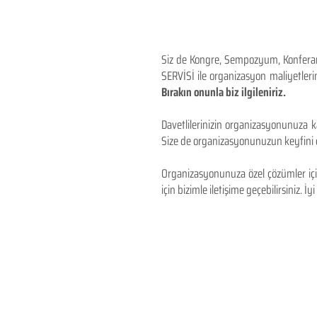
Siz de Kongre, Sempozyum, Konferans,
SERVİSİ ile organizasyon maliyetlerin
Bırakın onunla biz ilgileniriz.
Davetlilerinizin organizasyonunuza ka
Size de organizasyonunuzun keyfini çı
Organizasyonunuza özel çözümler için
için bizimle iletişime geçebilirsiniz. İyi