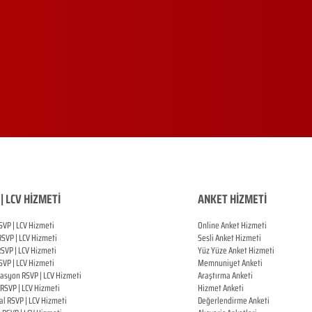
| LCV HİZMETİ
ANKET HİZMETİ
SVP | LCV Hizmeti
Online Anket Hizmeti
RSVP |
LCV Hizmeti
Sesli Anket Hizmeti
RSVP |
LCV Hizmeti
Yüz Yüze Anket Hizmeti
SVP |
LCV Hizmeti
Memnuniyet Anketi
zasyon
RSVP |
LCV Hizmeti
Araştırma Anketi
RSVP |
LCV Hizmeti
Hizmet Anketi
al
RSVP |
LCV Hizmeti
Değerlendirme Anketi