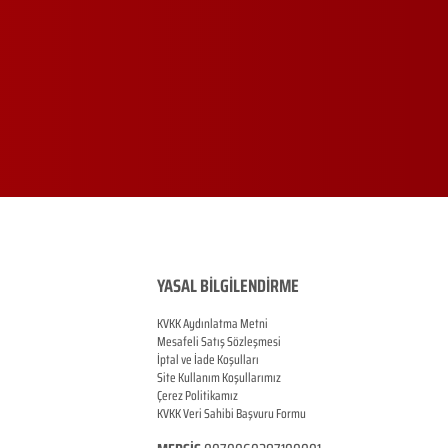
YASAL BİLGİLENDİRME
KVKK Aydınlatma Metni
Mesafeli Satış Sözleşmesi
İptal ve İade Koşulları
Site Kullanım Koşullarımız
Çerez Politikamız
KVKK Veri Sahibi Başvuru Formu