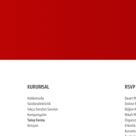
KURUMSAL
RSVP 
Hakkımızda
Davet R
Sürdürülebilirlik
Online
Sıkça Sorulan Sorular
Düğün
Kampanyalar
Nikah
R
Talep Formu
Organi
İletişim
Etkinlik
Blog
Kurums