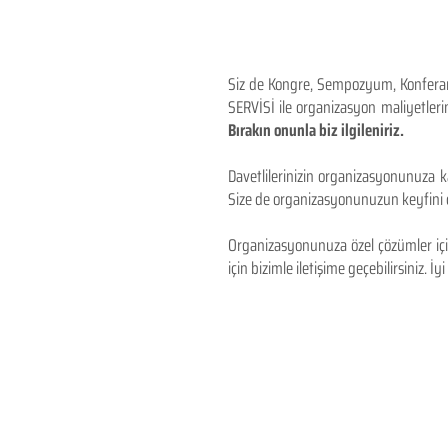
Siz de Kongre, Sempozyum, Konferans,
SERVİSİ ile organizasyon maliyetlerin
Bırakın onunla biz ilgileniriz.
Davetlilerinizin organizasyonunuza ka
Size de organizasyonunuzun keyfini çı
Organizasyonunuza özel çözümler için
için bizimle iletişime geçebilirsiniz. İyi