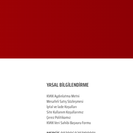
YASAL BİLGİLENDİRME
KVKK Aydınlatma Metni
Mesafeli Satış Sözleşmesi
İptal ve İade Koşulları
Site Kullanım Koşullarımız
Çerez Politikamız
KVKK Veri Sahibi Başvuru Formu