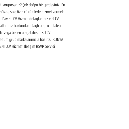
i arıyorsanız? Çok doğru bir yerdesiniz. En 
nüzde size özel çözümlerle hizmet vermek 
ız. Davet LCV Hizmet detaylarımız ve LCV 
tlarımız hakkında detaylı bilgi için talep 
ir veya bizleri arayabilirsiniz. LCV 
 tüm grup markalarımızla hazırız.  KONYA 
Nİ LCV Hizmeti İletişim RSVP Servisi