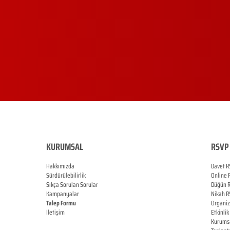
KURUMSAL
RSVP 
Hakkımızda
Davet R
Sürdürülebilirlik
Online
Sıkça Sorulan Sorular
Düğün
Kampanyalar
Nikah
R
Talep Formu
Organi
İletişim
Etkinlik
Blog
Kurums