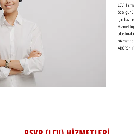
LCV Hizmet
özel günü
için hazır
Hizmet fiya
oluşturabil
hizmetinde
AKÖREN YE
RSVP (LCV) HİZMETLERİ