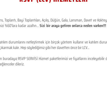
 Toplantı, Bayi Toplantıları, Açılış, Düğün, Gala, Lansman, Davet ve Kokt
izi %60'lara kadar azaltın...
Sizi bir araya getiren onlarca neden varken!
tılım durumlarını netleştirmek için birçok yöntem kullanır ve katılım durum
karmak kalır. Hep söylediğimiz gibi her davetten önce bir LCV...
 buradayız RSVP SERVİSİ Hizmet paketlerimizi ve fiyatlarını inceleyebilir d
 eğlenceler dileriz.