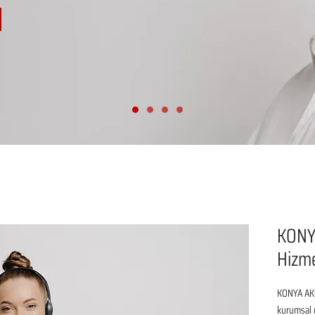
KONY
Hizme
KONYA AKÖ
kurumsal d