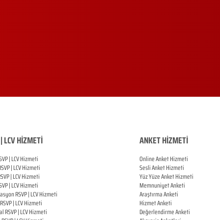
| LCV HİZMETİ
ANKET HİZMETİ
SVP | LCV Hizmeti
Online Anket Hizmeti
RSVP |
LCV Hizmeti
Sesli Anket Hizmeti
RSVP |
LCV Hizmeti
Yüz Yüze Anket Hizmeti
SVP |
LCV Hizmeti
Memnuniyet Anketi
zasyon
RSVP |
LCV Hizmeti
Araştırma Anketi
RSVP |
LCV Hizmeti
Hizmet Anketi
al
RSVP |
LCV Hizmeti
Değerlendirme Anketi