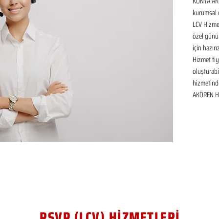
KONYA AKÖ
kurumsal d
LCV Hizmet
özel günü
için hazır
Hizmet fiya
oluşturabil
hizmetinde
AKÖREN HA
RSVP (LCV) HİZMETLERİ