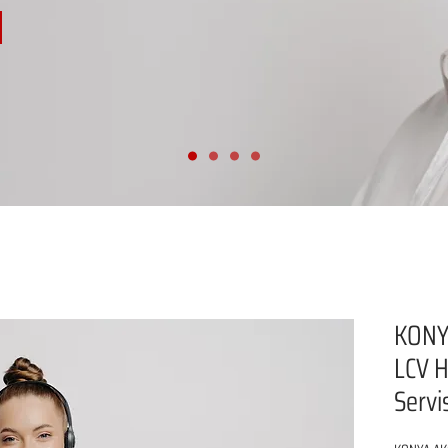
KONY
LCV H
Servi