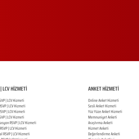
| LCV HİZMETİ
ANKET HİZMETİ
SVP | LCV Hizmeti
Online Anket Hizmeti
RSVP |
LCV Hizmeti
Sesli Anket Hizmeti
RSVP |
LCV Hizmeti
Yüz Yüze Anket Hizmeti
SVP |
LCV Hizmeti
Memnuniyet Anketi
zasyon
RSVP |
LCV Hizmeti
Araştırma Anketi
RSVP |
LCV Hizmeti
Hizmet Anketi
al
RSVP |
LCV Hizmeti
Değerlendirme Anketi