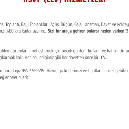
 Toplantı, Bayi Toplantıları, Açılış, Düğün, Gala, Lansman, Davet ve Kokt
izi %60'lara kadar azaltın...
Sizi bir araya getiren onlarca neden varken!
tılım durumlarını netleştirmek için birçok yöntem kullanır ve katılım durum
karmak kalır. Hep söylediğimiz gibi her davetten önce bir LCV...
 buradayız RSVP SERVİSİ Hizmet paketlerimizi ve fiyatlarını inceleyebilir d
 eğlenceler dileriz.