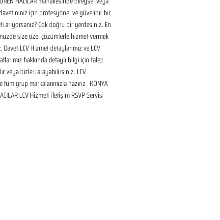
REN HACILAR mahallesinde bireysel veya 
avetininiz için profesyonel ve güvelinir bir 
i arıyorsanız? Çok doğru bir yerdesiniz. En 
nüzde size özel çözümlerle hizmet vermek 
ız. Davet LCV Hizmet detaylarımız ve LCV 
tlarımız hakkında detaylı bilgi için talep 
ir veya bizleri arayabilirsiniz. LCV 
 tüm grup markalarımızla hazırız.  KONYA 
CILAR LCV Hizmeti İletişim RSVP Servisi