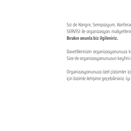
Siz de Kongre, Sempozyum, Konferans,
SERVİSİ ile organizasyon maliyetlerin
Bırakın onunla biz ilgileniriz.
Davetlilerinizin organizasyonunuza ka
Size de organizasyonunuzun keyfini çı
Organizasyonunuza özel çözümler için
için bizimle iletişime geçebilirsiniz. İyi