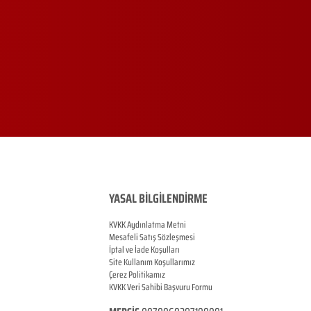
YASAL BİLGİLENDİRME
KVKK Aydınlatma Metni
Mesafeli Satış Sözleşmesi
İptal ve İade Koşulları
Site Kullanım Koşullarımız
Çerez Politikamız
KVKK Veri Sahibi Başvuru Formu