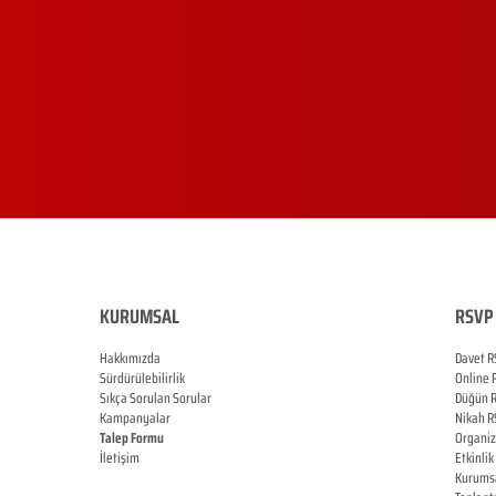
KURUMSAL
RSVP 
Hakkımızda
Davet R
Sürdürülebilirlik
Online
Sıkça Sorulan Sorular
Düğün
Kampanyalar
Nikah
R
Talep Formu
Organi
İletişim
Etkinlik
Blog
Kurums