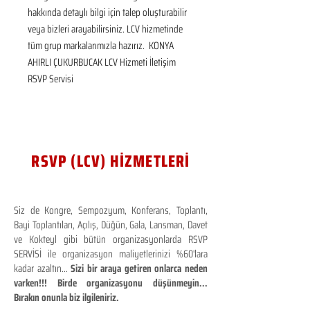
hakkında detaylı bilgi için talep oluşturabilir 
veya bizleri arayabilirsiniz. LCV hizmetinde 
tüm grup markalarımızla hazırız.  KONYA 
AHIRLI ÇUKURBUCAK LCV Hizmeti İletişim 
RSVP Servisi
RSVP (LCV) HİZMETLERİ
Siz de Kongre, Sempozyum, Konferans, Toplantı,
Bayi Toplantıları, Açılış, Düğün, Gala, Lansman, Davet
ve Kokteyl gibi bütün organizasyonlarda RSVP
SERVİSİ ile organizasyon maliyetlerinizi %60'lara
kadar azaltın...
Sizi bir araya getiren onlarca neden
varken!!! Birde organizasyonu düşünmeyin...
Bırakın onunla biz ilgileniriz.