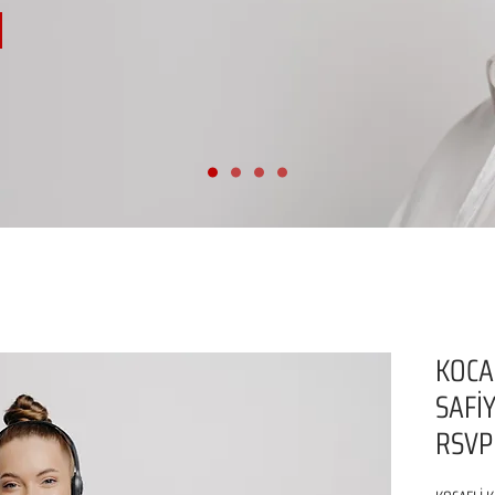
KOCA
SAFİY
RSVP 