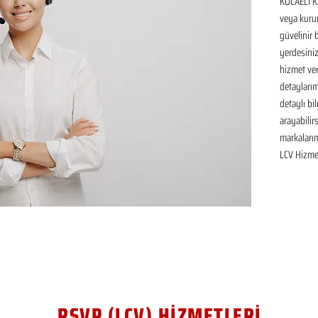
KOCAELİ K
veya kurum
güvelinir 
yerdesiniz
hizmet ver
detaylarım
detaylı bil
arayabilir
markaları
LCV Hizmet
RSVP (LCV) HİZMETLERİ