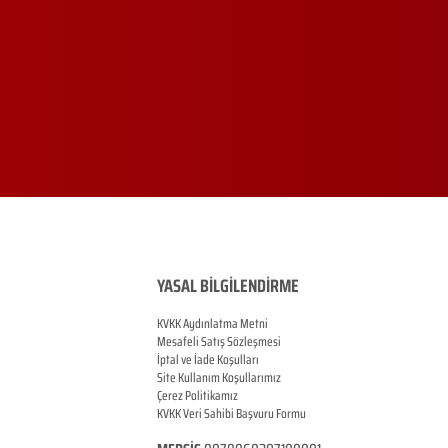
YASAL BİLGİLENDİRME
KVKK Aydınlatma Metni
Mesafeli Satış Sözleşmesi
İptal ve İade Koşulları
Site Kullanım Koşullarımız
Çerez Politikamız
KVKK Veri Sahibi Başvuru Formu