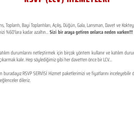
 Toplantı, Bayi Toplantıları, Açılış, Düğün, Gala, Lansman, Davet ve Kokt
izi %60'lara kadar azaltın...
Sizi bir araya getiren onlarca neden varken!
tılım durumlarını netleştirmek için birçok yöntem kullanır ve katılım durum
karmak kalır. Hep söylediğimiz gibi her davetten önce bir LCV...
 buradayız RSVP SERVİSİ Hizmet paketlerimizi ve fiyatlarını inceleyebilir d
 eğlenceler dileriz.