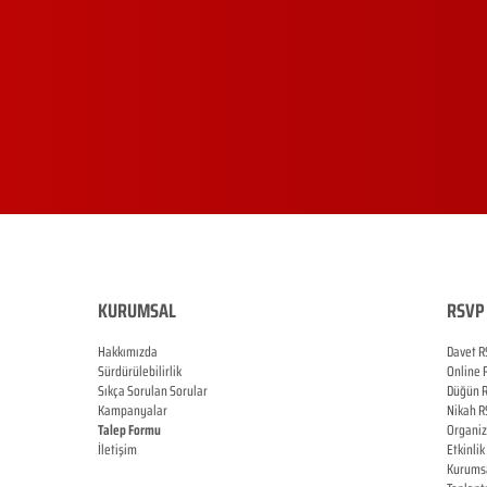
KURUMSAL
RSVP 
Hakkımızda
Davet R
Sürdürülebilirlik
Online
Sıkça Sorulan Sorular
Düğün
Kampanyalar
Nikah
R
Talep Formu
Organi
İletişim
Etkinlik
Blog
Kurums