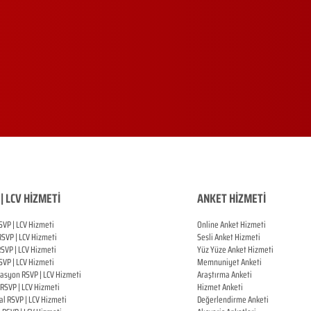
| LCV HİZMETİ
ANKET HİZMETİ
SVP | LCV Hizmeti
Online Anket Hizmeti
RSVP |
LCV Hizmeti
Sesli Anket Hizmeti
RSVP |
LCV Hizmeti
Yüz Yüze Anket Hizmeti
SVP |
LCV Hizmeti
Memnuniyet Anketi
zasyon
RSVP |
LCV Hizmeti
Araştırma Anketi
RSVP |
LCV Hizmeti
Hizmet Anketi
al
RSVP |
LCV Hizmeti
Değerlendirme Anketi