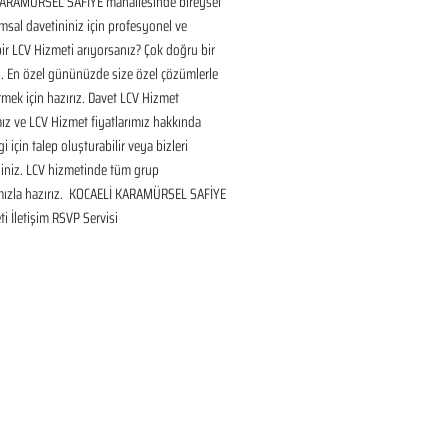
ARAMÜRSEL SAFİYE mahallesinde bireysel 
sal davetininiz için profesyonel ve 
bir LCV Hizmeti arıyorsanız? Çok doğru bir 
. En özel gününüzde size özel çözümlerle 
mek için hazırız. Davet LCV Hizmet 
ız ve LCV Hizmet fiyatlarımız hakkında 
gi için talep oluşturabilir veya bizleri 
siniz. LCV hizmetinde tüm grup 
mızla hazırız.  KOCAELİ KARAMÜRSEL SAFİYE 
i İletişim RSVP Servisi