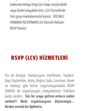
hakkında detaylı bilgi için talep oluşturabilir 
veya bizleri arayabilirsiniz. LCV hizmetinde 
tüm grup markalarımızla hazırız.  KOCAELİ 
KANDIRA PELİTPINARI LCV Hizmeti İletişim 
RSVP Servisi
RSVP (LCV) HİZMETLERİ
Siz de Kongre, Sempozyum, Konferans, Toplantı,
Bayi Toplantıları, Açılış, Düğün, Gala, Lansman, Davet
ve Kokteyl gibi bütün organizasyonlarda RSVP
SERVİSİ ile organizasyon maliyetlerinizi %60'lara
kadar azaltın...
Sizi bir araya getiren onlarca neden
varken!!! Birde organizasyonu düşünmeyin...
Bırakın onunla biz ilgileniriz.