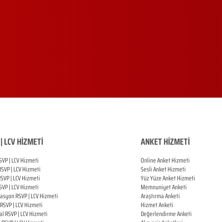
| LCV HİZMETİ
ANKET HİZMETİ
SVP | LCV Hizmeti
Online Anket Hizmeti
RSVP |
LCV Hizmeti
Sesli Anket Hizmeti
RSVP |
LCV Hizmeti
Yüz Yüze Anket Hizmeti
SVP |
LCV Hizmeti
Memnuniyet Anketi
zasyon
RSVP |
LCV Hizmeti
Araştırma Anketi
RSVP |
LCV Hizmeti
Hizmet Anketi
al
RSVP |
LCV Hizmeti
Değerlendirme Anketi