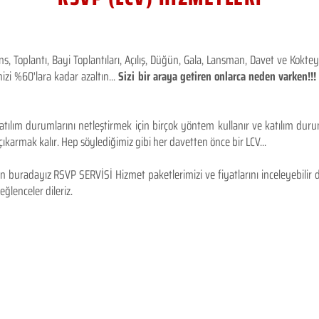
 Toplantı, Bayi Toplantıları, Açılış, Düğün, Gala, Lansman, Davet ve Kokt
izi %60'lara kadar azaltın...
Sizi bir araya getiren onlarca neden varken!
tılım durumlarını netleştirmek için birçok yöntem kullanır ve katılım durum
karmak kalır. Hep söylediğimiz gibi her davetten önce bir LCV...
 buradayız RSVP SERVİSİ Hizmet paketlerimizi ve fiyatlarını inceleyebilir d
 eğlenceler dileriz.