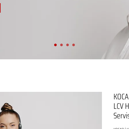
KOCA
LCV H
Servi