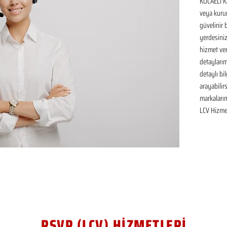
KOCAELİ K
veya kurum
güvelinir 
yerdesiniz
hizmet ver
detaylarım
detaylı bil
arayabilir
markalarım
LCV Hizmet
RSVP (LCV) HİZMETLERİ