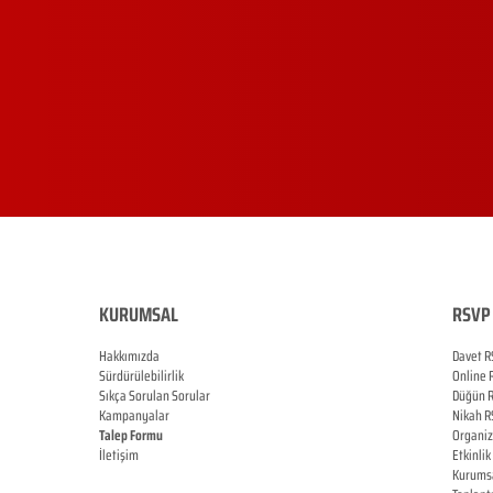
KURUMSAL
RSVP 
Hakkımızda
Davet R
Sürdürülebilirlik
Online
Sıkça Sorulan Sorular
Düğün
Kampanyalar
Nikah
R
Talep Formu
Organi
İletişim
Etkinlik
Blog
Kurums