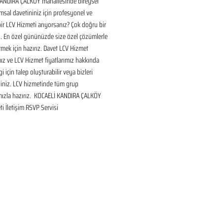
ANDIRA ÇALKÖY mahallesinde bireysel 
sal davetininiz için profesyonel ve 
bir LCV Hizmeti arıyorsanız? Çok doğru bir 
. En özel gününüzde size özel çözümlerle 
mek için hazırız. Davet LCV Hizmet 
ız ve LCV Hizmet fiyatlarımız hakkında 
gi için talep oluşturabilir veya bizleri 
siniz. LCV hizmetinde tüm grup 
ızla hazırız.  KOCAELİ KANDIRA ÇALKÖY 
i İletişim RSVP Servisi