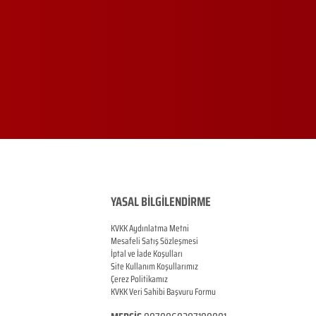
YASAL BİLGİLENDİRME
KVKK Aydınlatma Metni
Mesafeli Satış Sözleşmesi
İptal ve İade Koşulları
Site Kullanım Koşullarımız
Çerez Politikamız
KVKK Veri Sahibi Başvuru Formu