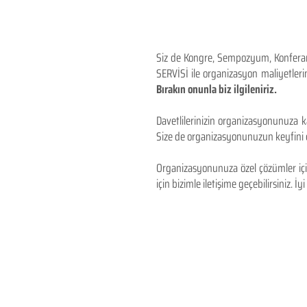
Siz de Kongre, Sempozyum, Konferans,
SERVİSİ ile organizasyon maliyetlerin
Bırakın onunla biz ilgileniriz.
Davetlilerinizin organizasyonunuza ka
Size de organizasyonunuzun keyfini çı
Organizasyonunuza özel çözümler için
için bizimle iletişime geçebilirsiniz. İyi