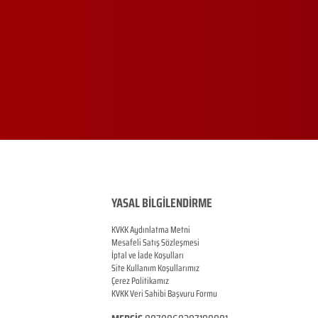
YASAL BİLGİLENDİRME
KVKK Aydınlatma Metni
Mesafeli Satış Sözleşmesi
İptal ve İade Koşulları
Site Kullanım Koşullarımız
Çerez Politikamız
KVKK Veri Sahibi Başvuru Formu