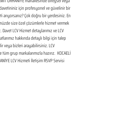
ZMİT ORHANİYE mahallesinde bireysel veya 
avetininiz için profesyonel ve güvelinir bir 
i arıyorsanız? Çok doğru bir yerdesiniz. En 
nüzde size özel çözümlerle hizmet vermek 
ız. Davet LCV Hizmet detaylarımız ve LCV 
tlarımız hakkında detaylı bilgi için talep 
ir veya bizleri arayabilirsiniz. LCV 
 tüm grup markalarımızla hazırız.  KOCAELİ 
ANİYE LCV Hizmeti İletişim RSVP Servisi