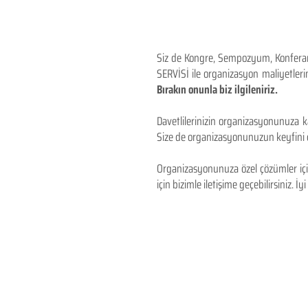
Siz de Kongre, Sempozyum, Konferans,
SERVİSİ ile organizasyon maliyetlerin
Bırakın onunla biz ilgileniriz.
Davetlilerinizin organizasyonunuza ka
Size de organizasyonunuzun keyfini çı
Organizasyonunuza özel çözümler için
için bizimle iletişime geçebilirsiniz. İyi