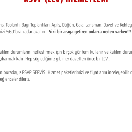
 Toplantı, Bayi Toplantıları, Açılış, Düğün, Gala, Lansman, Davet ve Kokt
izi %60'lara kadar azaltın...
Sizi bir araya getiren onlarca neden varken!
tılım durumlarını netleştirmek için birçok yöntem kullanır ve katılım durum
karmak kalır. Hep söylediğimiz gibi her davetten önce bir LCV...
 buradayız RSVP SERVİSİ Hizmet paketlerimizi ve fiyatlarını inceleyebilir d
 eğlenceler dileriz.