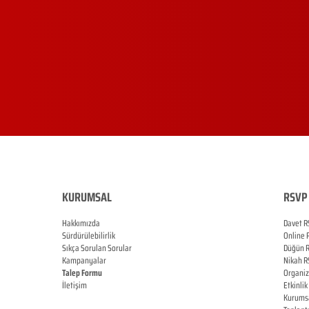
KURUMSAL
RSVP 
Hakkımızda
Davet R
Sürdürülebilirlik
Online
Sıkça Sorulan Sorular
Düğün
Kampanyalar
Nikah
R
Talep Formu
Organi
İletişim
Etkinlik
Blog
Kurums