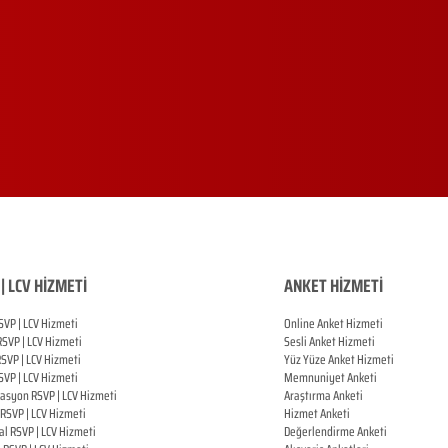
| LCV HİZMETİ
ANKET HİZMETİ
SVP | LCV Hizmeti
Online Anket Hizmeti
RSVP |
LCV Hizmeti
Sesli Anket Hizmeti
RSVP |
LCV Hizmeti
Yüz Yüze Anket Hizmeti
SVP |
LCV Hizmeti
Memnuniyet Anketi
zasyon
RSVP |
LCV Hizmeti
Araştırma Anketi
RSVP |
LCV Hizmeti
Hizmet Anketi
al
RSVP |
LCV Hizmeti
Değerlendirme Anketi