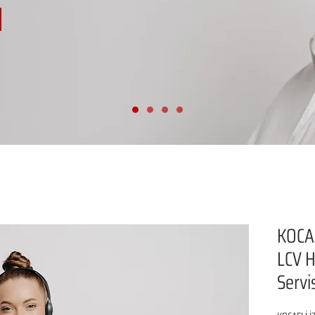
KOCA
LCV H
Servi