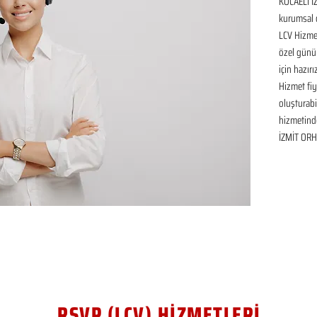
KOCAELİ İ
kurumsal d
LCV Hizmet
özel günü
için hazır
Hizmet fiya
oluşturabil
hizmetinde
İZMİT ORH
RSVP (LCV) HİZMETLERİ