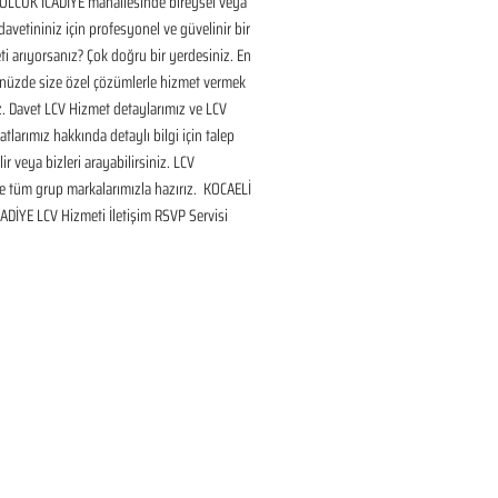
ÖLCÜK İCADİYE mahallesinde bireysel veya 
avetininiz için profesyonel ve güvelinir bir 
i arıyorsanız? Çok doğru bir yerdesiniz. En 
nüzde size özel çözümlerle hizmet vermek 
ız. Davet LCV Hizmet detaylarımız ve LCV 
tlarımız hakkında detaylı bilgi için talep 
ir veya bizleri arayabilirsiniz. LCV 
 tüm grup markalarımızla hazırız.  KOCAELİ 
DİYE LCV Hizmeti İletişim RSVP Servisi