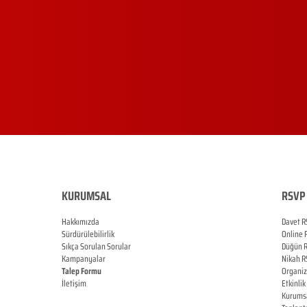
KURUMSAL
RSVP 
Hakkımızda
Davet R
Sürdürülebilirlik
Online
Sıkça Sorulan Sorular
Düğün
Kampanyalar
Nikah
R
Talep Formu
Organi
İletişim
Etkinlik
Blog
Kurums