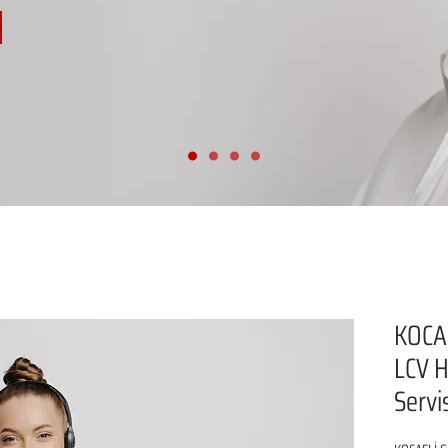
KOCA
LCV H
Servi