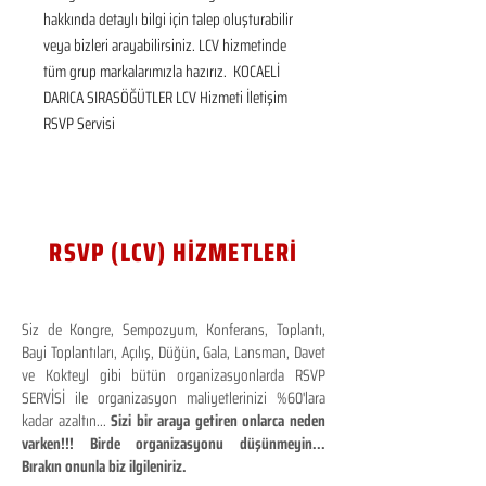
hakkında detaylı bilgi için talep oluşturabilir 
veya bizleri arayabilirsiniz. LCV hizmetinde 
tüm grup markalarımızla hazırız.  KOCAELİ 
DARICA SIRASÖĞÜTLER LCV Hizmeti İletişim 
RSVP Servisi
RSVP (LCV) HİZMETLERİ
Siz de Kongre, Sempozyum, Konferans, Toplantı,
Bayi Toplantıları, Açılış, Düğün, Gala, Lansman, Davet
ve Kokteyl gibi bütün organizasyonlarda RSVP
SERVİSİ ile organizasyon maliyetlerinizi %60'lara
kadar azaltın...
Sizi bir araya getiren onlarca neden
varken!!! Birde organizasyonu düşünmeyin...
Bırakın onunla biz ilgileniriz.