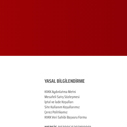
YASAL BİLGİLENDİRME
KVKK Aydınlatma Metni
Mesafeli Satış Sözleşmesi
İptal ve İade Koşulları
Site Kullanım Koşullarımız
Çerez Politikamız
KVKK Veri Sahibi Başvuru Formu