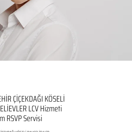
EHİR ÇİÇEKDAĞI KÖSELİ
ELİEVLER LCV Hizmeti
şim RSVP Servisi