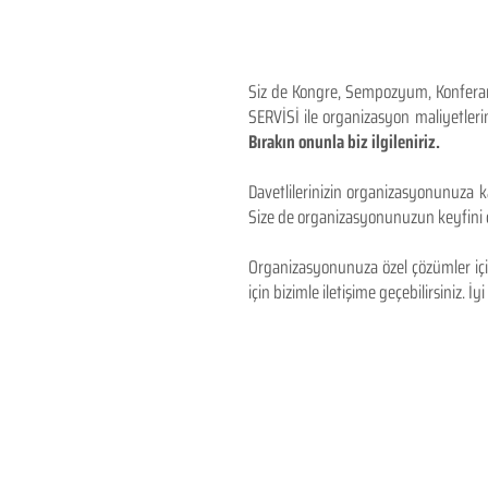
Siz de Kongre, Sempozyum, Konferans,
SERVİSİ ile organizasyon maliyetlerin
Bırakın onunla biz ilgileniriz.
Davetlilerinizin organizasyonunuza ka
Size de organizasyonunuzun keyfini çı
Organizasyonunuza özel çözümler için
için bizimle iletişime geçebilirsiniz. İyi