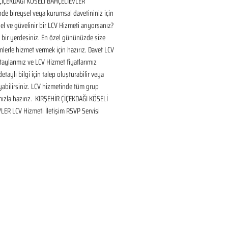
ÇİÇEKDAĞI KÖSELİ BAHÇELİEVLER 
de bireysel veya kurumsal davetininiz için 
l ve güvelinir bir LCV Hizmeti arıyorsanız? 
bir yerdesiniz. En özel gününüzde size 
lerle hizmet vermek için hazırız. Davet LCV 
aylarımız ve LCV Hizmet fiyatlarımız 
taylı bilgi için talep oluşturabilir veya 
ayabilirsiniz. LCV hizmetinde tüm grup 
ızla hazırız.  KIRŞEHİR ÇİÇEKDAĞI KÖSELİ 
LER LCV Hizmeti İletişim RSVP Servisi