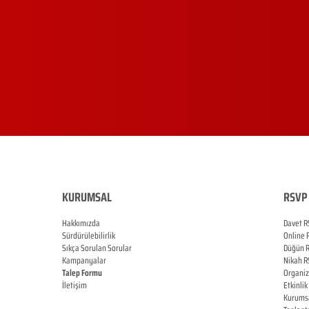
KURUMSAL
RSVP 
Hakkımızda
Davet R
Sürdürülebilirlik
Online
Sıkça Sorulan Sorular
Düğün
Kampanyalar
Nikah
R
Talep Formu
Organi
İletişim
Etkinlik
Blog
Kurums