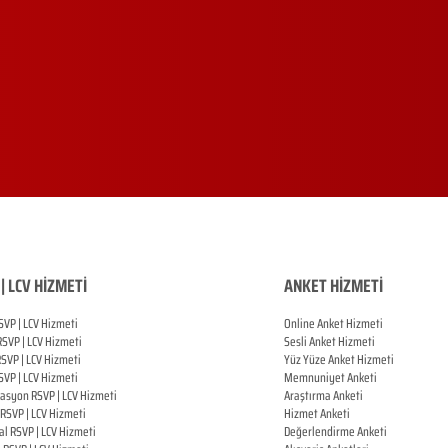
| LCV HİZMETİ
ANKET HİZMETİ
SVP | LCV Hizmeti
Online Anket Hizmeti
RSVP |
LCV Hizmeti
Sesli Anket Hizmeti
RSVP |
LCV Hizmeti
Yüz Yüze Anket Hizmeti
SVP |
LCV Hizmeti
Memnuniyet Anketi
zasyon
RSVP |
LCV Hizmeti
Araştırma Anketi
RSVP |
LCV Hizmeti
Hizmet Anketi
al
RSVP |
LCV Hizmeti
Değerlendirme Anketi