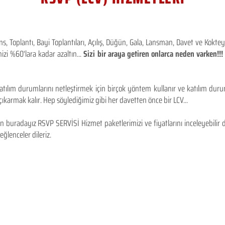
 Toplantı, Bayi Toplantıları, Açılış, Düğün, Gala, Lansman, Davet ve Kokt
izi %60'lara kadar azaltın...
Sizi bir araya getiren onlarca neden varken!
tılım durumlarını netleştirmek için birçok yöntem kullanır ve katılım durum
karmak kalır. Hep söylediğimiz gibi her davetten önce bir LCV...
 buradayız RSVP SERVİSİ Hizmet paketlerimizi ve fiyatlarını inceleyebilir d
 eğlenceler dileriz.