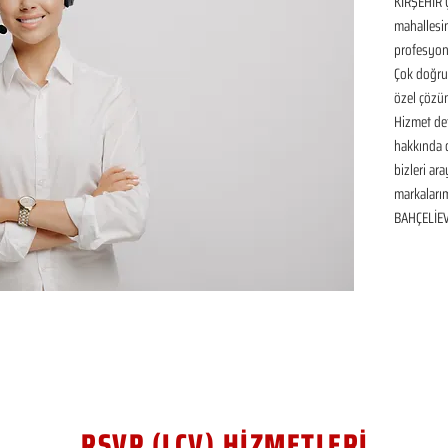
KIRŞEHİR 
mahallesin
profesyone
Çok doğru 
özel çözüm
Hizmet det
hakkında de
bizleri ar
markalarım
BAHÇELİEV
RSVP (LCV) HİZMETLERİ