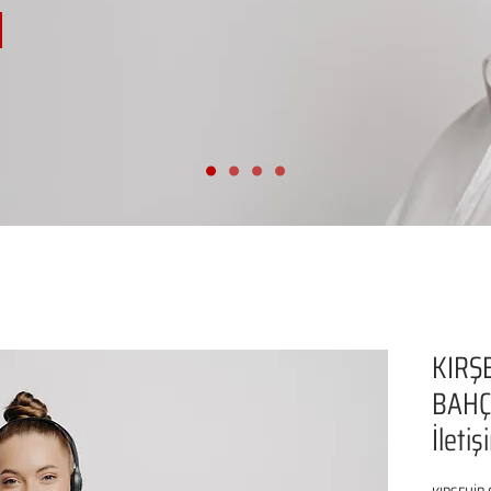
KIRŞ
BAHÇ
İleti