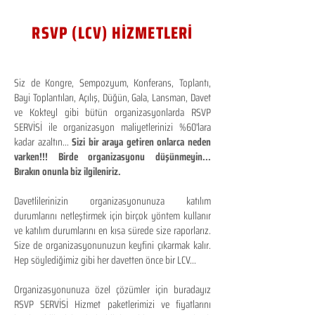
RSVP (LCV) HİZMETLERİ
Siz de Kongre, Sempozyum, Konferans, Toplantı,
Bayi Toplantıları, Açılış, Düğün, Gala, Lansman, Davet
ve Kokteyl gibi bütün organizasyonlarda RSVP
SERVİSİ ile organizasyon maliyetlerinizi %60'lara
kadar azaltın...
Sizi bir araya getiren onlarca neden
varken!!! Birde organizasyonu düşünmeyin...
Bırakın onunla biz ilgileniriz.
Davetlilerinizin organizasyonunuza katılım
durumlarını netleştirmek için birçok yöntem kullanır
ve katılım durumlarını en kısa sürede size raporlarız.
Size de organizasyonunuzun keyfini çıkarmak kalır.
Hep söylediğimiz gibi her davetten önce bir LCV...
Organizasyonunuza özel çözümler için buradayız
RSVP SERVİSİ Hizmet paketlerimizi ve fiyatlarını