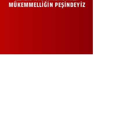
MÜKEMMELLİĞİN PEŞİNDEYİZ
KURUMSAL
Hakkımızda
Sürdürülebilirlik
Sıkça Sorulan Sorular
Kampanyalar
Talep Formu
İletişim
Blog