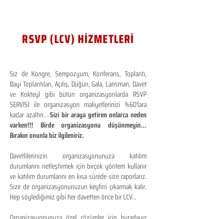
RSVP (LCV) HİZMETLERİ
Siz de Kongre, Sempozyum, Konferans, Toplantı,
Bayi Toplantıları, Açılış, Düğün, Gala, Lansman, Davet
ve Kokteyl gibi bütün organizasyonlarda RSVP
SERVİSİ ile organizasyon maliyetlerinizi %60'lara
kadar azaltın...
Sizi bir araya getiren onlarca neden
varken!!! Birde organizasyonu düşünmeyin...
Bırakın onunla biz ilgileniriz.
Davetlilerinizin organizasyonunuza katılım
durumlarını netleştirmek için birçok yöntem kullanır
ve katılım durumlarını en kısa sürede size raporlarız.
Size de organizasyonunuzun keyfini çıkarmak kalır.
Hep söylediğimiz gibi her davetten önce bir LCV...
Organizasyonunuza özel çözümler için buradayız