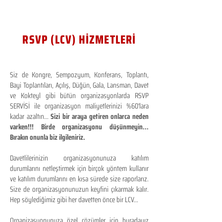
RSVP (LCV) HİZMETLERİ
Siz de Kongre, Sempozyum, Konferans, Toplantı,
Bayi Toplantıları, Açılış, Düğün, Gala, Lansman, Davet
ve Kokteyl gibi bütün organizasyonlarda RSVP
SERVİSİ ile organizasyon maliyetlerinizi %60'lara
kadar azaltın...
Sizi bir araya getiren onlarca neden
varken!!! Birde organizasyonu düşünmeyin...
Bırakın onunla biz ilgileniriz.
Davetlilerinizin organizasyonunuza katılım
durumlarını netleştirmek için birçok yöntem kullanır
ve katılım durumlarını en kısa sürede size raporlarız.
Size de organizasyonunuzun keyfini çıkarmak kalır.
Hep söylediğimiz gibi her davetten önce bir LCV...
Organizasyonunuza özel çözümler için buradayız