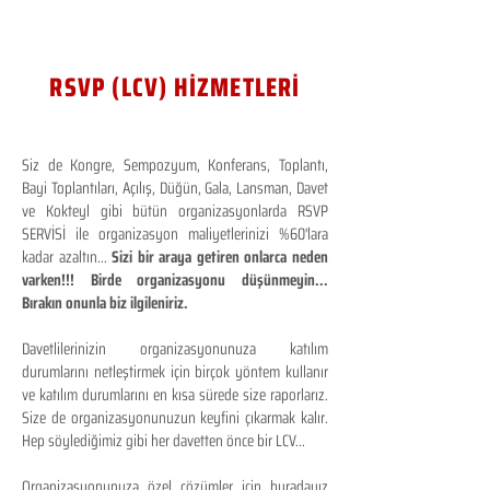
RSVP (LCV) HİZMETLERİ
Siz de Kongre, Sempozyum, Konferans, Toplantı,
Bayi Toplantıları, Açılış, Düğün, Gala, Lansman, Davet
ve Kokteyl gibi bütün organizasyonlarda RSVP
SERVİSİ ile organizasyon maliyetlerinizi %60'lara
kadar azaltın...
Sizi bir araya getiren onlarca neden
varken!!! Birde organizasyonu düşünmeyin...
Bırakın onunla biz ilgileniriz.
Davetlilerinizin organizasyonunuza katılım
durumlarını netleştirmek için birçok yöntem kullanır
ve katılım durumlarını en kısa sürede size raporlarız.
Size de organizasyonunuzun keyfini çıkarmak kalır.
Hep söylediğimiz gibi her davetten önce bir LCV...
Organizasyonunuza özel çözümler için buradayız