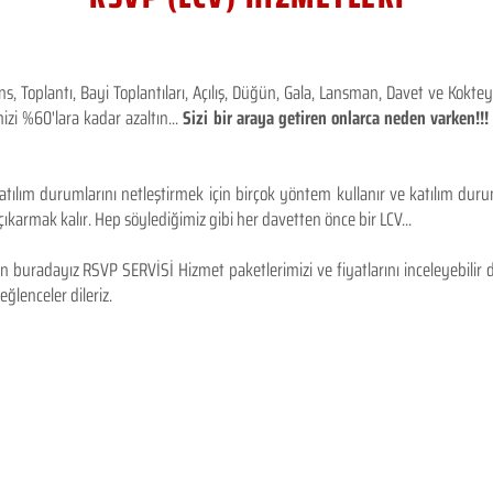
 Toplantı, Bayi Toplantıları, Açılış, Düğün, Gala, Lansman, Davet ve Kokt
izi %60'lara kadar azaltın...
Sizi bir araya getiren onlarca neden varken!
tılım durumlarını netleştirmek için birçok yöntem kullanır ve katılım durum
karmak kalır. Hep söylediğimiz gibi her davetten önce bir LCV...
 buradayız RSVP SERVİSİ Hizmet paketlerimizi ve fiyatlarını inceleyebilir d
 eğlenceler dileriz.