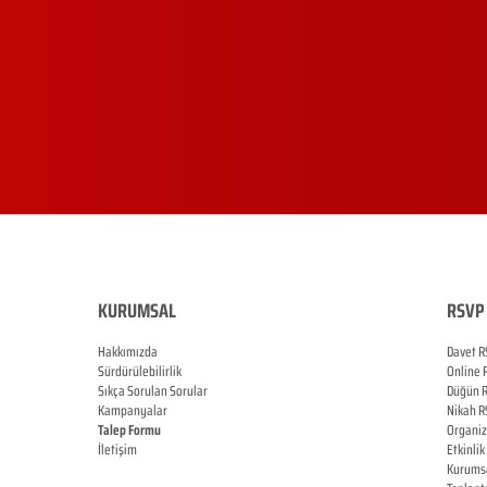
KURUMSAL
RSVP 
Hakkımızda
Davet R
Sürdürülebilirlik
Online
Sıkça Sorulan Sorular
Düğün
Kampanyalar
Nikah
R
Talep Formu
Organi
İletişim
Etkinlik
Blog
Kurums