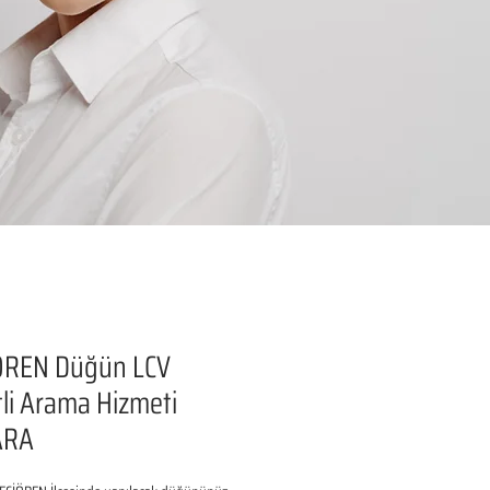
ÖREN Düğün LCV
li Arama Hizmeti
ARA