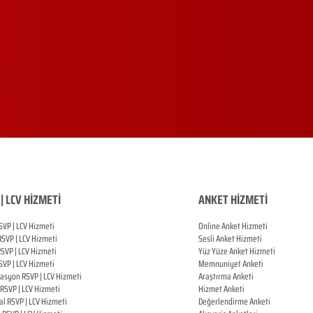
| LCV HİZMETİ
ANKET HİZMETİ
SVP | LCV Hizmeti
Online Anket Hizmeti
RSVP |
LCV Hizmeti
Sesli Anket Hizmeti
RSVP |
LCV Hizmeti
Yüz Yüze Anket Hizmeti
SVP |
LCV Hizmeti
Memnuniyet Anketi
zasyon
RSVP |
LCV Hizmeti
Araştırma Anketi
RSVP |
LCV Hizmeti
Hizmet Anketi
al
RSVP |
LCV Hizmeti
Değerlendirme Anketi