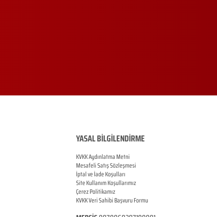
YASAL BİLGİLENDİRME
KVKK Aydınlatma Metni
Mesafeli Satış Sözleşmesi
İptal ve İade Koşulları
Site Kullanım Koşullarımız
Çerez Politikamız
KVKK Veri Sahibi Başvuru Formu