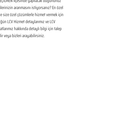
ÇİÖREN İlçesinde yapılacak düğününüz 
ilerinizin aranmasını istiyorsanız? En özel 
 size özel çözümlerle hizmet vermek için 
üğün LCV Hizmet detaylarımız ve LCV 
tlarımız hakkında detaylı bilgi için talep 
ir veya bizleri arayabilirsiniz.