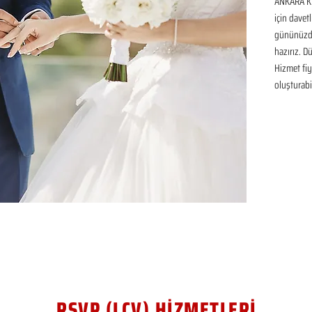
ANKARA KE
için davetl
gününüzde
hazırız. D
Hizmet fiya
oluşturabil
RSVP (LCV) HİZMETLERİ