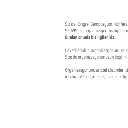
Siz de Kongre, Sempozyum, Konferans,
SERVİSİ ile organizasyon maliyetlerin
Bırakın onunla biz ilgileniriz.
Davetlilerinizin organizasyonunuza ka
Size de organizasyonunuzun keyfini çı
Organizasyonunuza özel çözümler için
için bizimle iletişime geçebilirsiniz. İyi