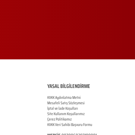
YASAL BİLGİLENDİRME
KVKK Aydınlatma Metni
Mesafeli Satış Sözleşmesi
İptal ve İade Koşulları
Site Kullanım Koşullarımız
Çerez Politikamız
KVKK Veri Sahibi Başvuru Formu