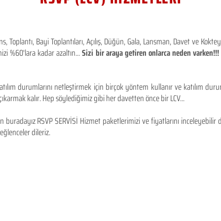
 Toplantı, Bayi Toplantıları, Açılış, Düğün, Gala, Lansman, Davet ve Kokt
izi %60'lara kadar azaltın...
Sizi bir araya getiren onlarca neden varken!
tılım durumlarını netleştirmek için birçok yöntem kullanır ve katılım durum
karmak kalır. Hep söylediğimiz gibi her davetten önce bir LCV...
 buradayız RSVP SERVİSİ Hizmet paketlerimizi ve fiyatlarını inceleyebilir d
 eğlenceler dileriz.