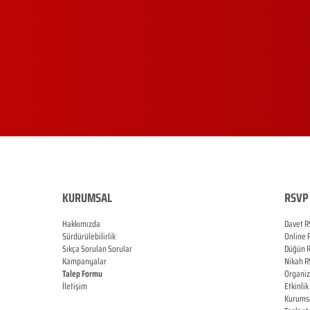
KURUMSAL
RSVP 
Hakkımızda
Davet R
Sürdürülebilirlik
Online
Sıkça Sorulan Sorular
Düğün
Kampanyalar
Nikah
R
Talep Formu
Organi
İletişim
Etkinlik
Blog
Kurums