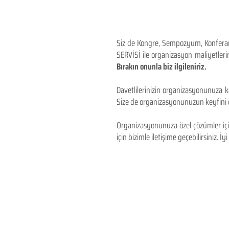
Siz de Kongre, Sempozyum, Konferans,
SERVİSİ ile organizasyon maliyetlerin
Bırakın onunla biz ilgileniriz.
Davetlilerinizin organizasyonunuza ka
Size de organizasyonunuzun keyfini çı
Organizasyonunuza özel çözümler için
için bizimle iletişime geçebilirsiniz. İyi