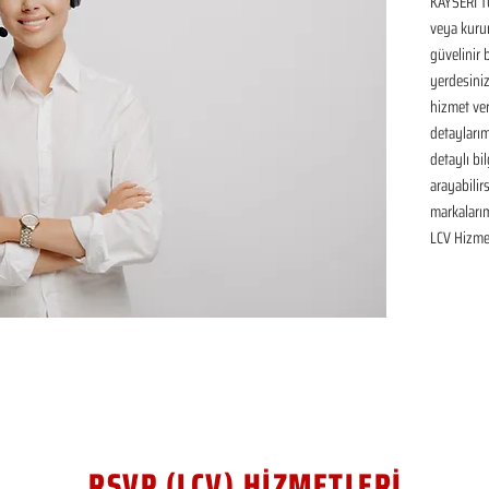
KAYSERİ T
veya kurum
güvelinir 
yerdesiniz
hizmet ver
detaylarım
detaylı bil
arayabilir
markaları
LCV Hizmet
RSVP (LCV) HİZMETLERİ