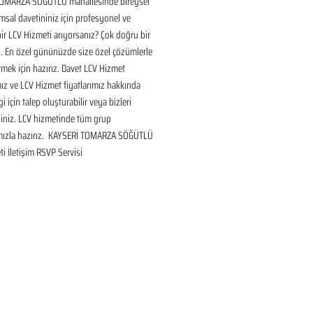
OMARZA SÖĞÜTLÜ mahallesinde bireysel 
sal davetininiz için profesyonel ve 
bir LCV Hizmeti arıyorsanız? Çok doğru bir 
. En özel gününüzde size özel çözümlerle 
mek için hazırız. Davet LCV Hizmet 
ız ve LCV Hizmet fiyatlarımız hakkında 
gi için talep oluşturabilir veya bizleri 
siniz. LCV hizmetinde tüm grup 
mızla hazırız.  KAYSERİ TOMARZA SÖĞÜTLÜ 
i İletişim RSVP Servisi