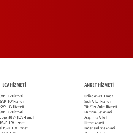
| LCV HİZMETİ
ANKET HİZMETİ
SVP | LCV Hizmeti
Online Anket Hizmeti
RSVP |
LCV Hizmeti
Sesli Anket Hizmeti
RSVP |
LCV Hizmeti
Yüz Yüze Anket Hizmeti
SVP |
LCV Hizmeti
Memnuniyet Anketi
zasyon
RSVP |
LCV Hizmeti
Araştırma Anketi
RSVP |
LCV Hizmeti
Hizmet Anketi
al
RSVP |
LCV Hizmeti
Değerlendirme Anketi