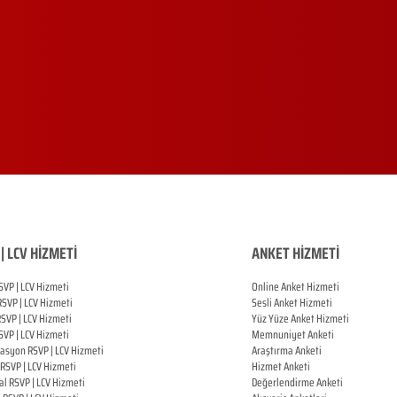
| LCV HİZMETİ
ANKET HİZMETİ
SVP | LCV Hizmeti
Online Anket Hizmeti
RSVP |
LCV Hizmeti
Sesli Anket Hizmeti
RSVP |
LCV Hizmeti
Yüz Yüze Anket Hizmeti
SVP |
LCV Hizmeti
Memnuniyet Anketi
zasyon
RSVP |
LCV Hizmeti
Araştırma Anketi
RSVP |
LCV Hizmeti
Hizmet Anketi
al
RSVP |
LCV Hizmeti
Değerlendirme Anketi