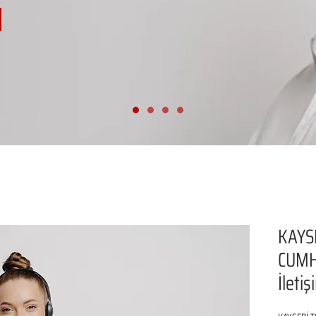
KAYS
CUMH
İleti