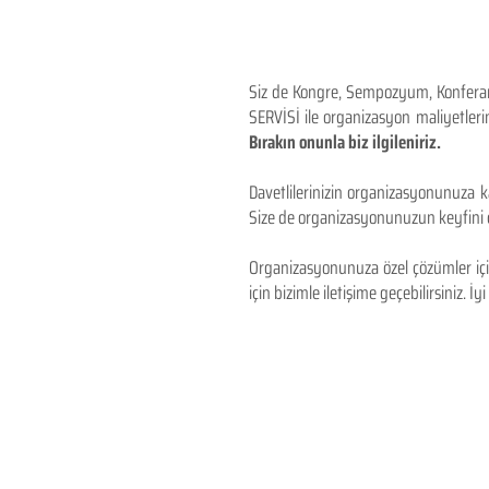
Siz de Kongre, Sempozyum, Konferans,
SERVİSİ ile organizasyon maliyetlerin
Bırakın onunla biz ilgileniriz.
Davetlilerinizin organizasyonunuza ka
Size de organizasyonunuzun keyfini çı
Organizasyonunuza özel çözümler için
için bizimle iletişime geçebilirsiniz. İyi