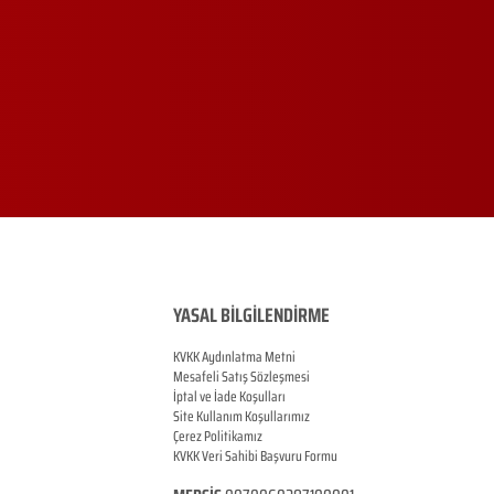
YASAL BİLGİLENDİRME
KVKK Aydınlatma Metni
Mesafeli Satış Sözleşmesi
İptal ve İade Koşulları
Site Kullanım Koşullarımız
Çerez Politikamız
KVKK Veri Sahibi Başvuru Formu