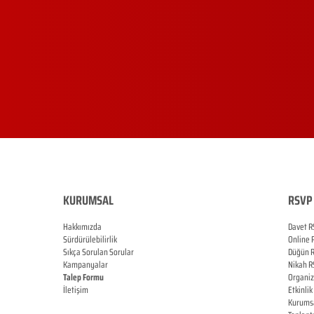
KURUMSAL
RSVP 
Hakkımızda
Davet R
Sürdürülebilirlik
Online
Sıkça Sorulan Sorular
Düğün
Kampanyalar
Nikah
R
Talep Formu
Organi
İletişim
Etkinlik
Blog
Kurums