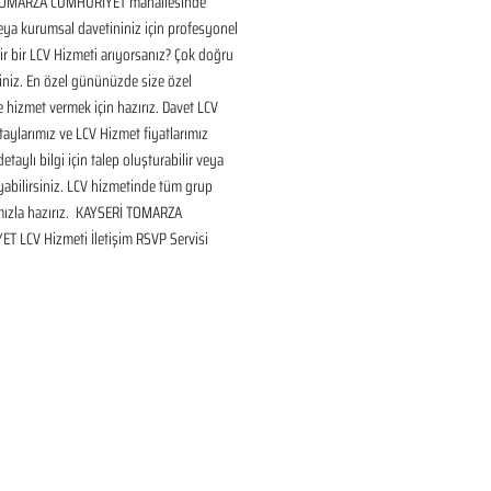
TOMARZA CUMHURİYET mahallesinde 
eya kurumsal davetininiz için profesyonel 
ir bir LCV Hizmeti arıyorsanız? Çok doğru 
iniz. En özel gününüzde size özel 
 hizmet vermek için hazırız. Davet LCV 
aylarımız ve LCV Hizmet fiyatlarımız 
taylı bilgi için talep oluşturabilir veya 
ayabilirsiniz. LCV hizmetinde tüm grup 
ızla hazırız.  KAYSERİ TOMARZA 
T LCV Hizmeti İletişim RSVP Servisi