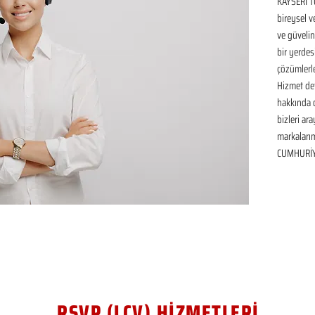
KAYSERİ 
bireysel v
ve güvelin
bir yerdes
çözümlerle
Hizmet det
hakkında de
bizleri ar
markalarım
CUMHURİYE
RSVP (LCV) HİZMETLERİ