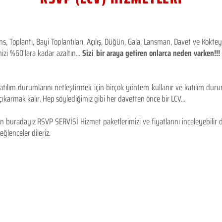
 Toplantı, Bayi Toplantıları, Açılış, Düğün, Gala, Lansman, Davet ve Kokt
izi %60'lara kadar azaltın...
Sizi bir araya getiren onlarca neden varken!
tılım durumlarını netleştirmek için birçok yöntem kullanır ve katılım durum
karmak kalır. Hep söylediğimiz gibi her davetten önce bir LCV...
 buradayız RSVP SERVİSİ Hizmet paketlerimizi ve fiyatlarını inceleyebilir d
 eğlenceler dileriz.