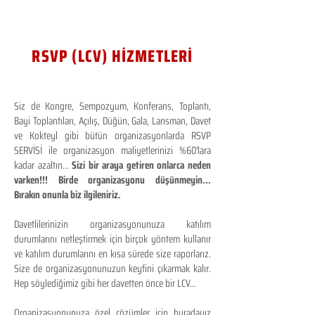
RSVP (LCV) HİZMETLERİ
Siz de Kongre, Sempozyum, Konferans, Toplantı,
Bayi Toplantıları, Açılış, Düğün, Gala, Lansman, Davet
ve Kokteyl gibi bütün organizasyonlarda RSVP
SERVİSİ ile organizasyon maliyetlerinizi %60'lara
kadar azaltın...
Sizi bir araya getiren onlarca neden
varken!!! Birde organizasyonu düşünmeyin...
Bırakın onunla biz ilgileniriz.
Davetlilerinizin organizasyonunuza katılım
durumlarını netleştirmek için birçok yöntem kullanır
ve katılım durumlarını en kısa sürede size raporlarız.
Size de organizasyonunuzun keyfini çıkarmak kalır.
Hep söylediğimiz gibi her davetten önce bir LCV...
Organizasyonunuza özel çözümler için buradayız