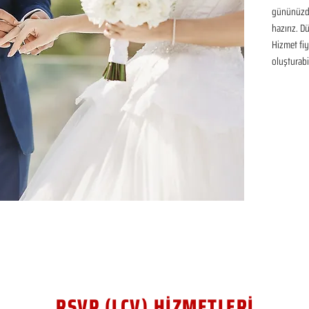
gününüzde
hazırız. D
Hizmet fiya
oluşturabil
RSVP (LCV) HİZMETLERİ