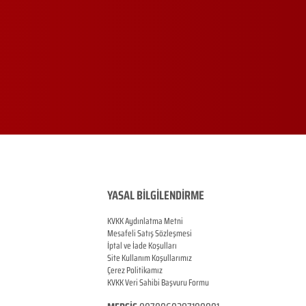
YASAL BİLGİLENDİRME
KVKK Aydınlatma Metni
Mesafeli Satış Sözleşmesi
İptal ve İade Koşulları
Site Kullanım Koşullarımız
Çerez Politikamız
KVKK Veri Sahibi Başvuru Formu