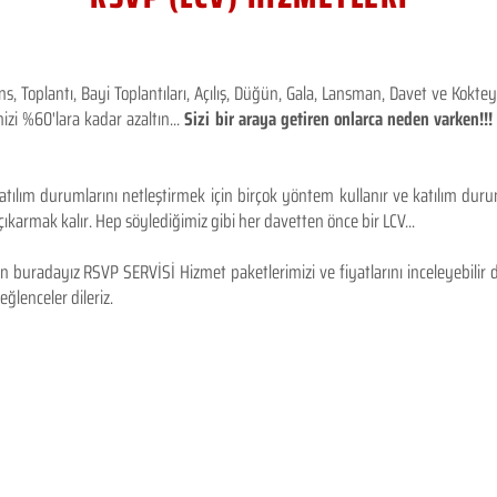
 Toplantı, Bayi Toplantıları, Açılış, Düğün, Gala, Lansman, Davet ve Kokt
izi %60'lara kadar azaltın...
Sizi bir araya getiren onlarca neden varken!
tılım durumlarını netleştirmek için birçok yöntem kullanır ve katılım durum
karmak kalır. Hep söylediğimiz gibi her davetten önce bir LCV...
 buradayız RSVP SERVİSİ Hizmet paketlerimizi ve fiyatlarını inceleyebilir d
 eğlenceler dileriz.