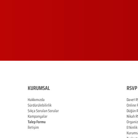
KURUMSAL
RSVP 
Hakkımızda
Davet R
Sürdürülebilirlik
Online
Sıkça Sorulan Sorular
Düğün
Kampanyalar
Nikah
R
Talep Formu
Organi
İletişim
Etkinlik
Blog
Kurums