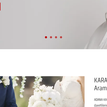
KARA
Aram
ADANA KAR
davetliler