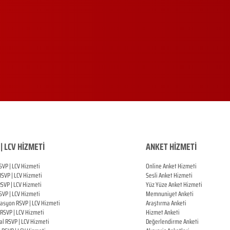
| LCV HİZMETİ
ANKET HİZMETİ
SVP | LCV Hizmeti
Online Anket Hizmeti
RSVP |
LCV Hizmeti
Sesli Anket Hizmeti
RSVP |
LCV Hizmeti
Yüz Yüze Anket Hizmeti
SVP |
LCV Hizmeti
Memnuniyet Anketi
zasyon
RSVP |
LCV Hizmeti
Araştırma Anketi
RSVP |
LCV Hizmeti
Hizmet Anketi
al
RSVP |
LCV Hizmeti
Değerlendirme Anketi