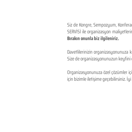
Siz de Kongre, Sempozyum, Konferans,
SERVİSİ ile organizasyon maliyetlerin
Bırakın onunla biz ilgileniriz.
Davetlilerinizin organizasyonunuza ka
Size de organizasyonunuzun keyfini çı
Organizasyonunuza özel çözümler için
için bizimle iletişime geçebilirsiniz. İyi