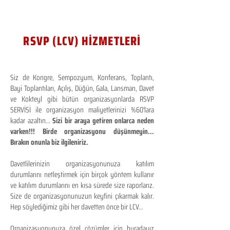
RSVP (LCV) HİZMETLERİ
Siz de Kongre, Sempozyum, Konferans, Toplantı,
Bayi Toplantıları, Açılış, Düğün, Gala, Lansman, Davet
ve Kokteyl gibi bütün organizasyonlarda RSVP
SERVİSİ ile organizasyon maliyetlerinizi %60'lara
kadar azaltın...
Sizi bir araya getiren onlarca neden
varken!!! Birde organizasyonu düşünmeyin...
Bırakın onunla biz ilgileniriz.
Davetlilerinizin organizasyonunuza katılım
durumlarını netleştirmek için birçok yöntem kullanır
ve katılım durumlarını en kısa sürede size raporlarız.
Size de organizasyonunuzun keyfini çıkarmak kalır.
Hep söylediğimiz gibi her davetten önce bir LCV...
Organizasyonunuza özel çözümler için buradayız