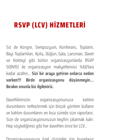
RSVP (LCV) HİZMETLERİ
Siz de Kongre, Sempozyum, Konferans, Toplantı,
Bayi Toplantıları, Açılış, Düğün, Gala, Lansman, Davet
ve Kokteyl gibi bütün organizasyonlarda RSVP
SERVİSİ ile organizasyon maliyetlerinizi %60'lara
kadar azaltın...
Sizi bir araya getiren onlarca neden
varken!!! Birde organizasyonu düşünmeyin...
Bırakın onunla biz ilgileniriz.
Davetlilerinizin organizasyonunuza katılım
durumlarını netleştirmek için birçok yöntem kullanır
ve katılım durumlarını en kısa sürede size raporlarız.
Size de organizasyonunuzun keyfini çıkarmak kalır.
Hep söylediğimiz gibi her davetten önce bir LCV...
Organizasyonunuza özel çözümler için buradayız