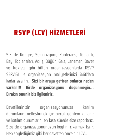
RSVP (LCV) HİZMETLERİ
Siz de Kongre, Sempozyum, Konferans, Toplantı,
Bayi Toplantıları, Açılış, Düğün, Gala, Lansman, Davet
ve Kokteyl gibi bütün organizasyonlarda RSVP
SERVİSİ ile organizasyon maliyetlerinizi %60'lara
kadar azaltın...
Sizi bir araya getiren onlarca neden
varken!!! Birde organizasyonu düşünmeyin...
Bırakın onunla biz ilgileniriz.
Davetlilerinizin organizasyonunuza katılım
durumlarını netleştirmek için birçok yöntem kullanır
ve katılım durumlarını en kısa sürede size raporlarız.
Size de organizasyonunuzun keyfini çıkarmak kalır.
Hep söylediğimiz gibi her davetten önce bir LCV...