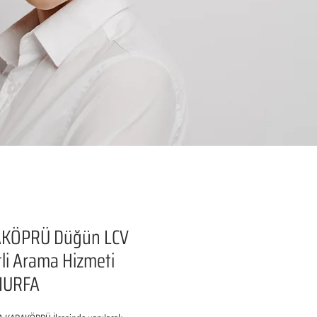
KÖPRÜ Düğün LCV
li Arama Hizmeti
IURFA