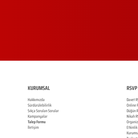
KURUMSAL
RSVP 
Hakkımızda
Davet R
Sürdürülebilirlik
Online
Sıkça Sorulan Sorular
Düğün
Kampanyalar
Nikah
R
Talep Formu
Organi
İletişim
Etkinlik
Blog
Kurums