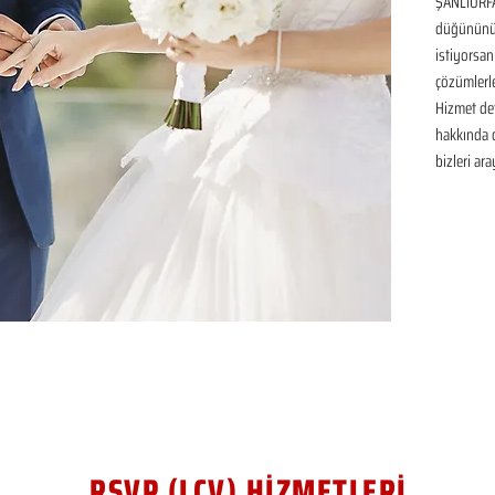
ŞANLIURFA
düğününüz 
istiyorsan
çözümlerle
Hizmet det
hakkında de
bizleri ara
RSVP (LCV) HİZMETLERİ