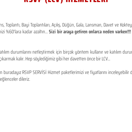
 Toplantı, Bayi Toplantıları, Açılış, Düğün, Gala, Lansman, Davet ve Kokt
izi %60'lara kadar azaltın...
Sizi bir araya getiren onlarca neden varken!
tılım durumlarını netleştirmek için birçok yöntem kullanır ve katılım durum
karmak kalır. Hep söylediğimiz gibi her davetten önce bir LCV...
 buradayız RSVP SERVİSİ Hizmet paketlerimizi ve fiyatlarını inceleyebilir d
 eğlenceler dileriz.