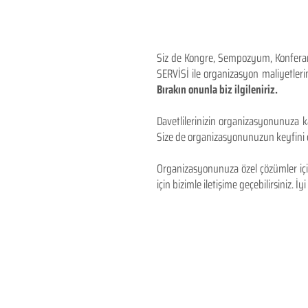
Siz de Kongre, Sempozyum, Konferans,
SERVİSİ ile organizasyon maliyetlerin
Bırakın onunla biz ilgileniriz.
Davetlilerinizin organizasyonunuza ka
Size de organizasyonunuzun keyfini çı
Organizasyonunuza özel çözümler için
için bizimle iletişime geçebilirsiniz. İyi