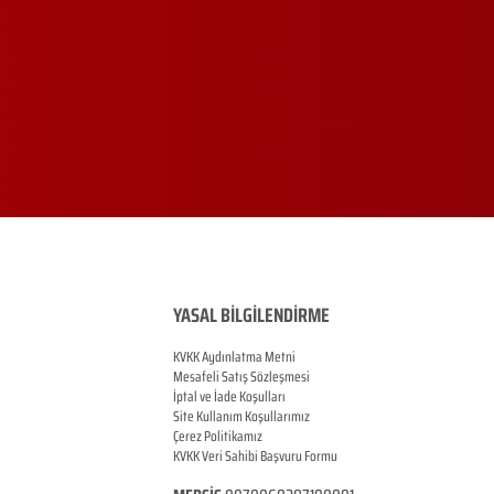
YASAL BİLGİLENDİRME
KVKK Aydınlatma Metni
Mesafeli Satış Sözleşmesi
İptal ve İade Koşulları
Site Kullanım Koşullarımız
Çerez Politikamız
KVKK Veri Sahibi Başvuru Formu