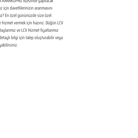
 KARAKÖPRÜ İlçesinde yapılacak 
için davetlilerinizin aranmasını 
ız? En özel gününüzde size özel 
 hizmet vermek için hazırız. Düğün LCV 
aylarımız ve LCV Hizmet fiyatlarımız 
taylı bilgi için talep oluşturabilir veya 
yabilirsiniz.