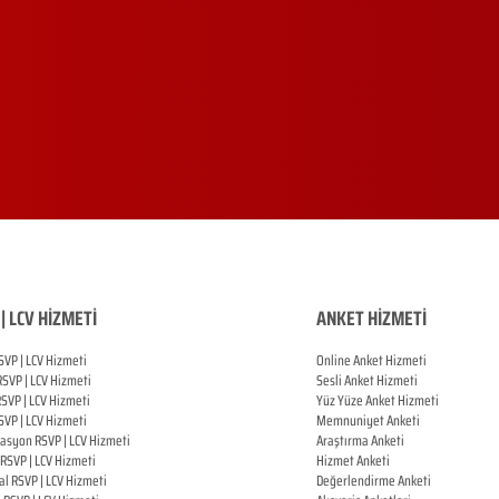
| LCV HİZMETİ
ANKET HİZMETİ
SVP | LCV Hizmeti
Online Anket Hizmeti
RSVP |
LCV Hizmeti
Sesli Anket Hizmeti
RSVP |
LCV Hizmeti
Yüz Yüze Anket Hizmeti
SVP |
LCV Hizmeti
Memnuniyet Anketi
zasyon
RSVP |
LCV Hizmeti
Araştırma Anketi
RSVP |
LCV Hizmeti
Hizmet Anketi
al
RSVP |
LCV Hizmeti
Değerlendirme Anketi