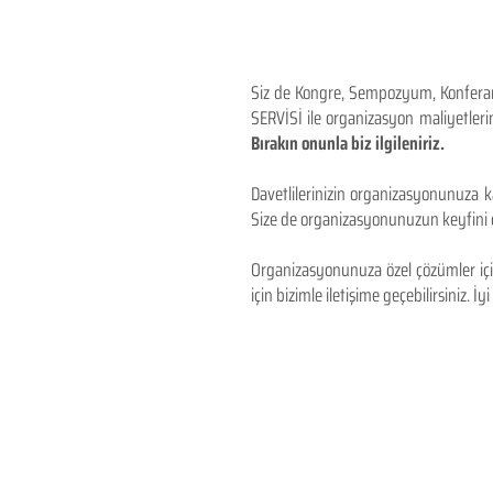
Siz de Kongre, Sempozyum, Konferans,
SERVİSİ ile organizasyon maliyetlerin
Bırakın onunla biz ilgileniriz.
Davetlilerinizin organizasyonunuza ka
Size de organizasyonunuzun keyfini çı
Organizasyonunuza özel çözümler için
için bizimle iletişime geçebilirsiniz. İyi