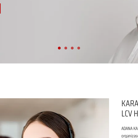
KARA
LCV 
ADANA KARA
organizasy