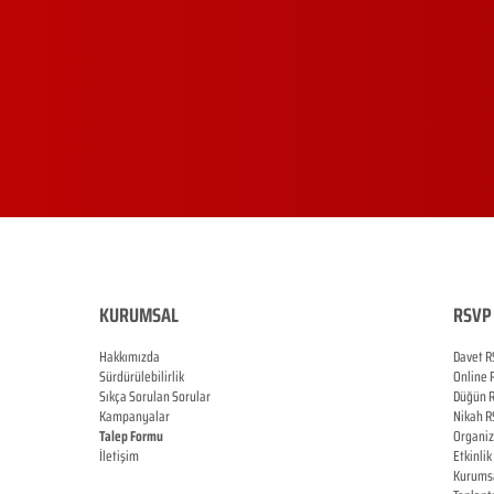
KURUMSAL
RSVP 
Hakkımızda
Davet R
Sürdürülebilirlik
Online
Sıkça Sorulan Sorular
Düğün
Kampanyalar
Nikah
R
Talep Formu
Organi
İletişim
Etkinlik
Blog
Kurums