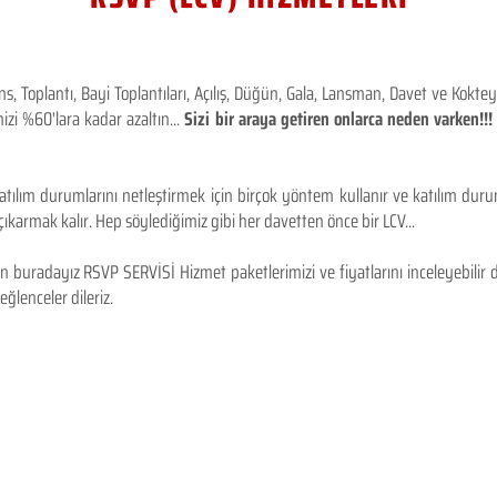
 Toplantı, Bayi Toplantıları, Açılış, Düğün, Gala, Lansman, Davet ve Kokt
izi %60'lara kadar azaltın...
Sizi bir araya getiren onlarca neden varken!
tılım durumlarını netleştirmek için birçok yöntem kullanır ve katılım durum
karmak kalır. Hep söylediğimiz gibi her davetten önce bir LCV...
 buradayız RSVP SERVİSİ Hizmet paketlerimizi ve fiyatlarını inceleyebilir d
 eğlenceler dileriz.