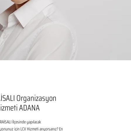
İSALI Organizasyon
Hizmeti ADANA
İSALI İlçesinde yapılacak 
onunuz için LCV Hizmeti arıyorsanız? En 