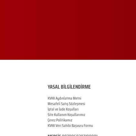
YASAL BİLGİLENDİRME
KVKK Aydınlatma Metni
Mesafeli Satış Sözleşmesi
İptal ve İade Koşulları
Site Kullanım Koşullarımız
Çerez Politikamız
KVKK Veri Sahibi Başvuru Formu