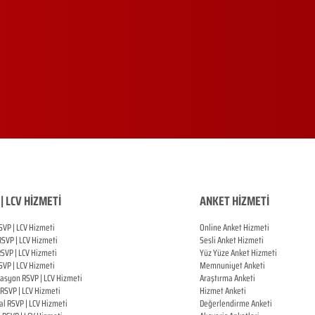
| LCV HİZMETİ
ANKET HİZMETİ
SVP | LCV Hizmeti
Online Anket Hizmeti
RSVP |
LCV Hizmeti
Sesli Anket Hizmeti
RSVP |
LCV Hizmeti
Yüz Yüze Anket Hizmeti
SVP |
LCV Hizmeti
Memnuniyet Anketi
zasyon
RSVP |
LCV Hizmeti
Araştırma Anketi
RSVP |
LCV Hizmeti
Hizmet Anketi
al
RSVP |
LCV Hizmeti
Değerlendirme Anketi