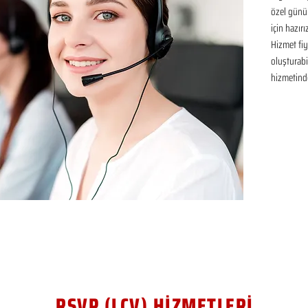
özel günü
için hazır
Hizmet fiya
oluşturabil
hizmetinde
RSVP (LCV) HİZMETLERİ