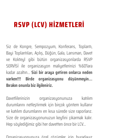
RSVP (LCV) HİZMETLERİ
Siz de Kongre, Sempozyum, Konferans, Toplantı,
Bayi Toplantıları, Açılış, Düğün, Gala, Lansman, Davet
ve Kokteyl gibi bütün organizasyonlarda RSVP
SERVİSİ ile organizasyon maliyetlerinizi %60'lara
kadar azaltın...
Sizi bir araya getiren onlarca neden
varken!!! Birde organizasyonu düşünmeyin...
Bırakın onunla biz ilgileniriz.
Davetlilerinizin organizasyonunuza katılım
durumlarını netleştirmek için birçok yöntem kullanır
ve katılım durumlarını en kısa sürede size raporlarız.
Size de organizasyonunuzun keyfini çıkarmak kalır.
Hep söylediğimiz gibi her davetten önce bir LCV...
Organizasyonunuza özel çözümler için buradayız