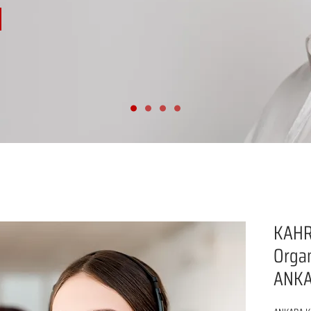
KAH
Organ
ANK