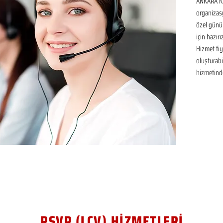
ANKARA KA
organizasy
özel günü
için hazır
Hizmet fiya
oluşturabil
hizmetinde
RSVP (LCV) HİZMETLERİ