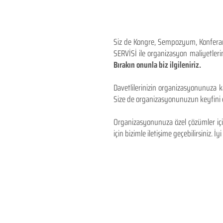
Siz de Kongre, Sempozyum, Konferans,
SERVİSİ ile organizasyon maliyetlerin
Bırakın onunla biz ilgileniriz.
Davetlilerinizin organizasyonunuza ka
Size de organizasyonunuzun keyfini çı
Organizasyonunuza özel çözümler için
için bizimle iletişime geçebilirsiniz. İyi