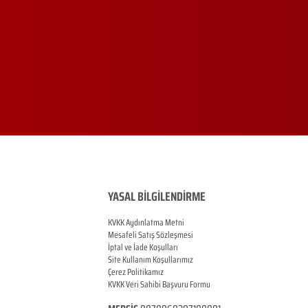
YASAL BİLGİLENDİRME
KVKK Aydınlatma Metni
Mesafeli Satış Sözleşmesi
İptal ve İade Koşulları
Site Kullanım Koşullarımız
Çerez Politikamız
KVKK Veri Sahibi Başvuru Formu