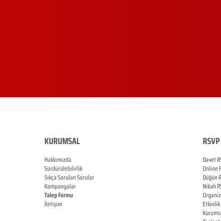
KURUMSAL
RSVP 
Hakkımızda
Davet R
Sürdürülebilirlik
Online
Sıkça Sorulan Sorular
Düğün
Kampanyalar
Nikah
R
Talep Formu
Organi
İletişim
Etkinlik
Blog
Kurums