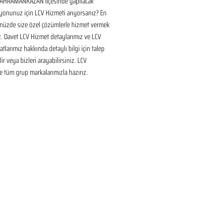
HRAMANKAZAN İlçesinde yapılacak 
onunuz için LCV Hizmeti arıyorsanız? En 
nüzde size özel çözümlerle hizmet vermek 
ız. Davet LCV Hizmet detaylarımız ve LCV 
tlarımız hakkında detaylı bilgi için talep 
ir veya bizleri arayabilirsiniz. LCV 
 tüm grup markalarımızla hazırız.