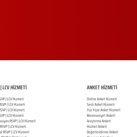
| LCV HİZMETİ
ANKET HİZMETİ
SVP | LCV Hizmeti
Online Anket Hizmeti
RSVP |
LCV Hizmeti
Sesli Anket Hizmeti
RSVP |
LCV Hizmeti
Yüz Yüze Anket Hizmeti
SVP |
LCV Hizmeti
Memnuniyet Anketi
zasyon
RSVP |
LCV Hizmeti
Araştırma Anketi
RSVP |
LCV Hizmeti
Hizmet Anketi
al
RSVP |
LCV Hizmeti
Değerlendirme Anketi