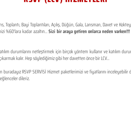
 Toplantı, Bayi Toplantıları, Açılış, Düğün, Gala, Lansman, Davet ve Kokt
izi %60'lara kadar azaltın...
Sizi bir araya getiren onlarca neden varken!
tılım durumlarını netleştirmek için birçok yöntem kullanır ve katılım durum
karmak kalır. Hep söylediğimiz gibi her davetten önce bir LCV...
 buradayız RSVP SERVİSİ Hizmet paketlerimizi ve fiyatlarını inceleyebilir d
 eğlenceler dileriz.