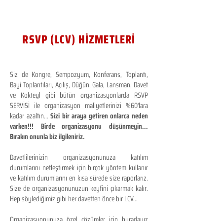
RSVP (LCV) HİZMETLERİ
Siz de Kongre, Sempozyum, Konferans, Toplantı,
Bayi Toplantıları, Açılış, Düğün, Gala, Lansman, Davet
ve Kokteyl gibi bütün organizasyonlarda RSVP
SERVİSİ ile organizasyon maliyetlerinizi %60'lara
kadar azaltın...
Sizi bir araya getiren onlarca neden
varken!!! Birde organizasyonu düşünmeyin...
Bırakın onunla biz ilgileniriz.
Davetlilerinizin organizasyonunuza katılım
durumlarını netleştirmek için birçok yöntem kullanır
ve katılım durumlarını en kısa sürede size raporlarız.
Size de organizasyonunuzun keyfini çıkarmak kalır.
Hep söylediğimiz gibi her davetten önce bir LCV...
Organizasyonunuza özel çözümler için buradayız